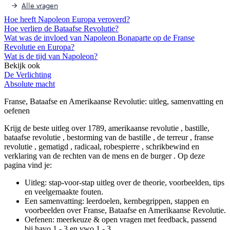
Alle vragen
Hoe heeft Napoleon Europa veroverd?
Hoe verliep de Bataafse Revolutie?
Wat was de invloed van Napoleon Bonaparte op de Franse
Revolutie en Europa?
Wat is de tijd van Napoleon?
Bekijk ook
De Verlichting
Absolute macht
Franse, Bataafse en Amerikaanse Revolutie
: uitleg, samenvatting en
oefenen
Krijg de beste uitleg over 1789, amerikaanse revolutie , bastille,
bataafse revolutie , bestorming van de bastille , de terreur , franse
revolutie , gematigd , radicaal, robespierre , schrikbewind en
verklaring van de rechten van de mens en de burger .
Op deze
pagina vind je:
Uitleg: stap-voor-stap uitleg over de theorie, voorbeelden, tips
en veelgemaakte fouten.
Een samenvatting: leerdoelen, kernbegrippen, stappen en
voorbeelden over
Franse, Bataafse en Amerikaanse Revolutie
.
Oefenen: meerkeuze & open vragen met feedback, passend
bij
havo 1 - 3 en vwo 1 - 3
.