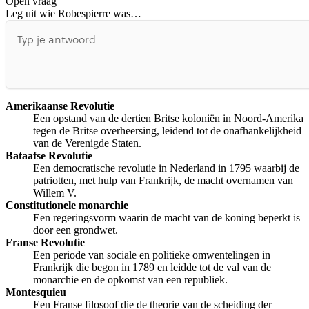
Open vraag
De uitleg gaat te langzaam
De uitleg gaat te snel
Leg uit wie Robespierre was…
Afspelen werkte niet
Iets anders
Amerikaanse Revolutie
Een opstand van de dertien Britse koloniën in Noord-Amerika
tegen de Britse overheersing, leidend tot de onafhankelijkheid
van de Verenigde Staten.
Bataafse Revolutie
Een democratische revolutie in Nederland in 1795 waarbij de
patriotten, met hulp van Frankrijk, de macht overnamen van
Willem V.
Constitutionele monarchie
Een regeringsvorm waarin de macht van de koning beperkt is
door een grondwet.
Franse Revolutie
Een periode van sociale en politieke omwentelingen in
Frankrijk die begon in 1789 en leidde tot de val van de
monarchie en de opkomst van een republiek.
Montesquieu
Een Franse filosoof die de theorie van de scheiding der