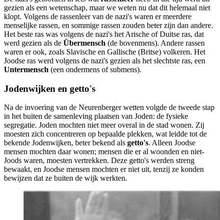
gezien als een wetenschap, maar we weten nu dat dit helemaal niet
klopt. Volgens de rassenleer van de nazi's waren er meerdere
menselijke rassen, en sommige rassen zouden beter zijn dan andere.
Het beste ras was volgens de nazi's het Arische of Duitse ras, dat
werd gezien als de
Übermensch
(de bovenmens). Andere rassen
waren er ook, zoals Slavische en Gallische (Britse) volkeren. Het
Joodse ras werd volgens de nazi's gezien als het slechtste ras, een
Untermensch
(een ondermens of submens).
Jodenwijken en getto's
Na de invoering van de Neurenberger wetten volgde de tweede stap
in het buiten de samenleving plaatsen van Joden: de fysieke
segregatie. Joden mochten niet meer overal in de stad wonen. Zij
moesten zich concentreren op bepaalde plekken, wat leidde tot de
bekende Jodenwijken, beter bekend als
getto's
. Alleen Joodse
mensen mochten daar wonen; mensen die er al woonden en niet-
Joods waren, moesten vertrekken. Deze getto's werden streng
bewaakt, en Joodse mensen mochten er niet uit, tenzij ze konden
bewijzen dat ze buiten de wijk werkten.