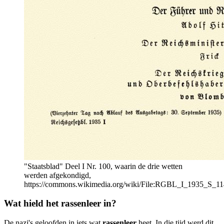
"Staatsblad" Deel I Nr. 100, waarin de drie wetten
werden afgekondigd,
https://commons.wikimedia.org/wiki/File:RGBL_I_1935_S_11
Wat hield het rassenleer in?
De nazi's geloofden in iets wat
rassenleer
heet. In die tijd werd dit