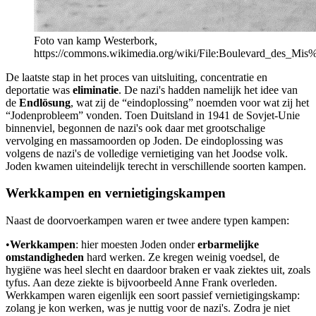
Foto van kamp Westerbork,
https://commons.wikimedia.org/wiki/File:Boulevard_des_Mi
De laatste stap in het proces van uitsluiting, concentratie en
deportatie was
eliminatie
. De nazi's hadden namelijk het idee van
de
Endlösung
, wat zij de “eindoplossing” noemden voor wat zij het
“Jodenprobleem” vonden. Toen Duitsland in 1941 de Sovjet-Unie
binnenviel, begonnen de nazi's ook daar met grootschalige
vervolging en massamoorden op Joden. De eindoplossing was
volgens de nazi's de volledige vernietiging van het Joodse volk.
Joden kwamen uiteindelijk terecht in verschillende soorten kampen.
Werkkampen en vernietigingskampen
Naast de doorvoerkampen waren er twee andere typen kampen:
•
Werkkampen
: hier moesten Joden onder
erbarmelijke
omstandigheden
hard werken. Ze kregen weinig voedsel, de
hygiëne was heel slecht en daardoor braken er vaak ziektes uit, zoals
tyfus. Aan deze ziekte is bijvoorbeeld Anne Frank overleden.
Werkkampen waren eigenlijk een soort passief vernietigingskamp:
zolang je kon werken, was je nuttig voor de nazi's. Zodra je niet