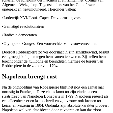
schaffen de scheiding der machten af en richten het 'Comité van
Algemeen Welzijn' op. Tegenstanders van het Comité worden
opgepakt en geguillotineerd. Hieronder vallen:
•
Lodewijk XVI/ Louis Capet. De voormalig vorst.
•
Gematigd revolutionairen
•
Radicale democraten
•
Olympe de Gouges. Een voorvechter van vrouwenrechten.
Doordat Robbespierre zo ver doorslaat in zijn schrikbewind, besluit
een groep jakobijnen tegen hem samen te zweren. Zij stellen hem
terecht onder de guillotine en beëindigen hiermee de terreur van
Robbespiere in de zomer van 1794.
Napoleon brengt rust
Na de onthoofding van Robespierre blijft het nog een aantal jaar
onrustig in Frankrijk. Deze chaos komt tot zijn einde na een
staatsgreep van Napoleon Bonaparte in 1799. Napoleon regeert als
een alleenheerser en laat zichzelf en zijn vrouw ook kronen tot
keizer en keizerin in 1804. Ondanks zijn absolute karakter probeert
Napoleon wel verlichte ideeën door te voeren en kan daardoor