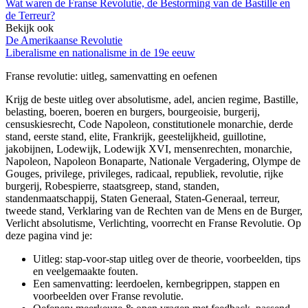
Wat waren de Franse Revolutie, de Bestorming van de Bastille en
de Terreur?
Bekijk ook
De Amerikaanse Revolutie
Liberalisme en nationalisme in de 19e eeuw
Franse revolutie
: uitleg, samenvatting en oefenen
Krijg de beste uitleg over absolutisme, adel, ancien regime, Bastille,
belasting, boeren, boeren en burgers, bourgeoisie, burgerij,
censuskiesrecht, Code Napoleon, constitutionele monarchie, derde
stand, eerste stand, elite, Frankrijk, geestelijkheid, guillotine,
jakobijnen, Lodewijk, Lodewijk XVI, mensenrechten, monarchie,
Napoleon, Napoleon Bonaparte, Nationale Vergadering, Olympe de
Gouges, privilege, privileges, radicaal, republiek, revolutie, rijke
burgerij, Robespierre, staatsgreep, stand, standen,
standenmaatschappij, Staten Generaal, Staten-Generaal, terreur,
tweede stand, Verklaring van de Rechten van de Mens en de Burger,
Verlicht absolutisme, Verlichting, voorrecht en Franse Revolutie.
Op
deze pagina vind je:
Uitleg: stap-voor-stap uitleg over de theorie, voorbeelden, tips
en veelgemaakte fouten.
Een samenvatting: leerdoelen, kernbegrippen, stappen en
voorbeelden over
Franse revolutie
.