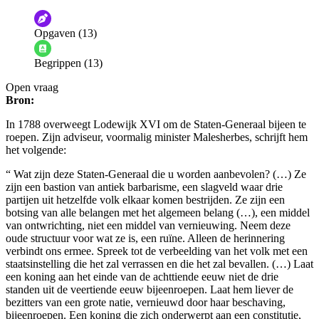
De audio is slecht
De uitleg is onduidelijk
Opgaven (13)
Informatie is onjuist
Er mist informatie
Begrippen (13)
De docent is te langdradig
Open vraag
De uitleg gaat te langzaam
De uitleg gaat te snel
Bron:
Afspelen werkte niet
Iets anders
In 1788 overweegt Lodewijk XVI om de Staten-Generaal bijeen te
roepen. Zijn adviseur, voormalig minister Malesherbes, schrijft hem
het volgende:
“ Wat zijn deze Staten-Generaal die u worden aanbevolen? (…) Ze
zijn een bastion van antiek barbarisme, een slagveld waar drie
partijen uit hetzelfde volk elkaar komen bestrijden. Ze zijn een
botsing van alle belangen met het algemeen belang (…), een middel
van ontwrichting, niet een middel van vernieuwing. Neem deze
oude structuur voor wat ze is, een ruïne. Alleen de herinnering
verbindt ons ermee. Spreek tot de verbeelding van het volk met een
staatsinstelling die het zal verrassen en die het zal bevallen. (…) Laat
een koning aan het einde van de achttiende eeuw niet de drie
standen uit de veertiende eeuw bijeenroepen. Laat hem liever de
bezitters van een grote natie, vernieuwd door haar beschaving,
bijeenroepen. Een koning die zich onderwerpt aan een constitutie,