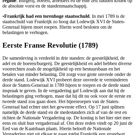
regime
. Burgerij, boeren, arbeiders en de elite zelf hadden kritiek op
de absolute vorst en de standenmaatschappij.
•
Frankrijk had een torenhoge staatsschuld
. In mei 1789 is de
staatsschuld van Frankrijk zo hoog dat Lodewijk XVI de Staten-
Generaal bijeen moet roepen. Hierin werd besloten om de
belastingen te verhogen.
Eerste Franse Revolutie (1789)
De samenleving is verdeeld in drie standen: de geestelijkheid, de
adel en de boeren/burgerij. De geestelijkheid en adel hebben diverse
voorrechten zoals de mogelijkheid op een bestuursbaan en het
betalen van minder belasting. Dit zorgt voor grote onvrede onder de
derde stand. Lodewijk XVI probeert deze onvrede te verminderen
door de Staten-Generaal in 1789 bijeen te roepen en de derde stand
inspraak te geven. In de vergadering gaf Lodewijk aan dat hij de
belastingen ging verhogen, maar dat hij dit nu ook voor de eerste en
tweede stand zou gaan doen. Het bijeenroepen van de Staten-
Generaal had echter niet het gewenste effect. Op 17 juni splitsen
namelijk de derde stand en de medestanders zich af van de rest en
richten de Nationale Vergadering op. De koning is het hier niet mee
eens en sluit hun vergaderzaal af. Om deze reden vindt op 20 juni de
Eed van de Kaatsbaan plaats. Hierin belooft de Nationale
Vergadering niet uit elkaar te gaan totdat Frankrijk een grondwet