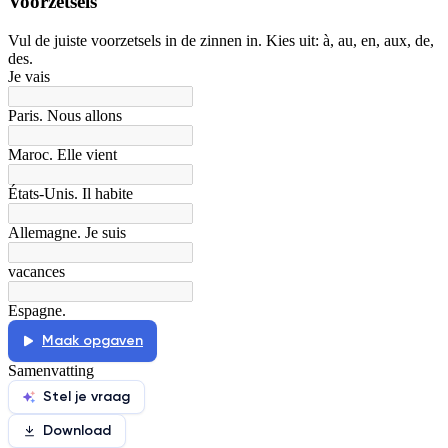
Voorzetsels
De uitleg gaat te langzaam
De uitleg gaat te snel
Vul de juiste voorzetsels in de zinnen in. Kies uit: à, au, en, aux, de,
des.
Afspelen werkte niet
Iets anders
Je vais
Paris. Nous allons
Maroc. Elle vient
États-Unis. Il habite
Allemagne. Je suis
vacances
Espagne.
Maak opgaven
Samenvatting
Stel je vraag
Download