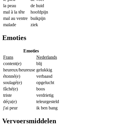
la peau
de huid
mal à la tête
hoofdpijn
mal au ventre
buikpijn
malade
ziek
Emoties
Emoties
Frans
Nederlands
content(e)
blij
heureux/heureuse
gelukkig
étonné(e)
verbaasd
soulagé(e)
opgelucht
fâché(e)
boos
triste
verdrietig
déçu(e)
teleurgesteld
j'ai peur
ik ben bang
Vervoersmiddelen