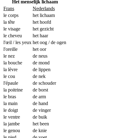
Het menselijk lichaam
Frans
Nederlands
le corps
het lichaam
la tête
het hoofd
le visage
het gezicht
le cheveu
het haar
l'œil / les yeux
het oog / de ogen
l'oreille
het oor
le nez
de neus
la bouche
de mond
la lèvre
de lippen
le cou
de nek
l'épaule
de schouder
la poitrine
de borst
le bras
de arm
la main
de hand
le doigt
de vinger
le ventre
de buik
la jambe
het been
le genou
de knie
le pied
de voet