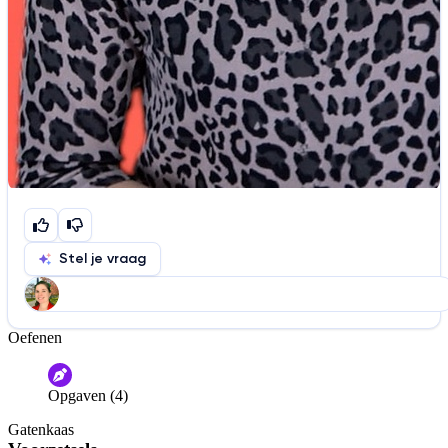
Stel je vraag
Oefenen
Help ons de video te verbeteren
De audio is slecht
De uitleg is onduidelijk
Opgaven (4)
Informatie is onjuist
Er mist informatie
Gatenkaas
De docent is te langdradig