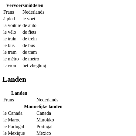
Vervoersmiddelen
Frans
Nederlands
à pied
te voet
la voiture
de auto
le vélo
de fiets
le train
de trein
le bus
de bus
le tram
de tram
le métro
de metro
l'avion
het vliegtuig
Landen
Landen
Frans
Nederlands
Mannelijke landen
le Canada
Canada
le Maroc
Marokko
le Portugal
Portugal
le Mexique
Mexico