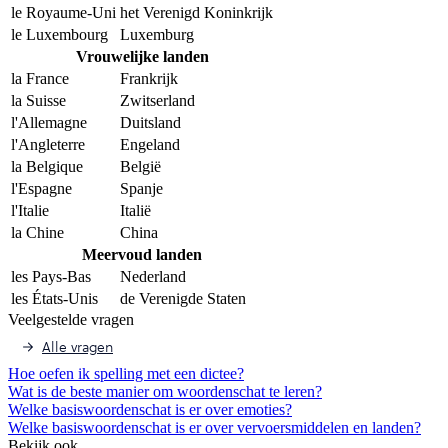
le Royaume-Uni
het Verenigd Koninkrijk
le Luxembourg
Luxemburg
Vrouwelijke landen
la France
Frankrijk
la Suisse
Zwitserland
l'Allemagne
Duitsland
l'Angleterre
Engeland
la Belgique
België
l'Espagne
Spanje
l'Italie
Italië
la Chine
China
Meervoud landen
les Pays-Bas
Nederland
les États-Unis
de Verenigde Staten
Veelgestelde vragen
Alle vragen
Hoe oefen ik spelling met een dictee?
Wat is de beste manier om woordenschat te leren?
Welke basiswoordenschat is er over emoties?
Welke basiswoordenschat is er over vervoersmiddelen en landen?
Bekijk ook