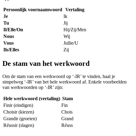
Persoonlijk voornaamwoord
Vertaling
Je
Ik
Tu
Jij
Il/Elle/On
Hij/Zij/Men
Nous
Wij
Vous
Jullie/U
Ils/Elles
Zij
De stam van het werkwoord
Om de stam van een werkwoord op ‘-IR’ te vinden, haal je
simpelweg ‘-IR’ van het hele werkwoord af. Enkele voorbeelden
van werkwoorden op ‘-IR’ zijn:
Hele werkwoord (vertaling)
Stam
Finir (eindigen)
Fin
Choisir (kiezen)
Chois
Grandir (groeien)
Grand
Réussir (slagen)
Réuss