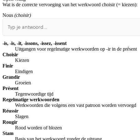
Wat is de correcte vervoeging van het werkwoord choisir (= kiezen):
Afspelen werkte niet
Iets anders
Nous
(choisir)
-is, -is, -it, -issons, -issez, -issent
Uitgangen voor regelmatige werkwoorden op -ir in de présent
Choisir
Kiezen
Finir
Eindigen
Grandir
Groeien
Présent
Tegenwoordige tijd
Regelmatige werkwoorden
Werkwoorden die volgens een vast patroon worden vervoegd
Réussir
Slagen
Rougir
Rood worden of blozen
Stam
Basis van het werkwoord zonder de uitgang