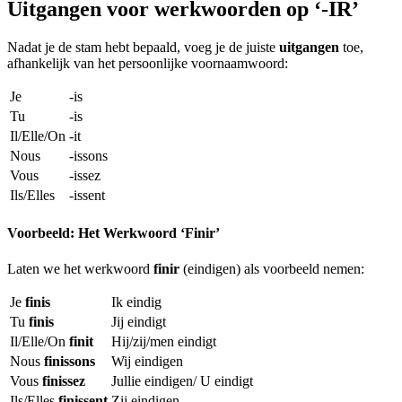
Uitgangen voor werkwoorden op ‘-IR’
Nadat je de stam hebt bepaald, voeg je de juiste
uitgangen
toe,
afhankelijk van het persoonlijke voornaamwoord:
Je
-is
Tu
-is
Il/Elle/On
-it
Nous
-issons
Vous
-issez
Ils/Elles
-issent
Voorbeeld: Het Werkwoord ‘Finir’
Laten we het werkwoord
finir
(eindigen) als voorbeeld nemen:
Je
finis
Ik eindig
Tu
finis
Jij eindigt
Il/Elle/On
finit
Hij/zij/men eindigt
Nous
finissons
Wij eindigen
Vous
finissez
Jullie eindigen/ U eindigt
Ils/Elles
finissent
Zij eindigen