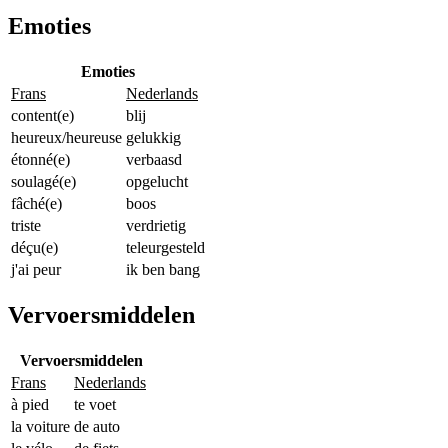
Emoties
Emoties
Frans
Nederlands
content(e)
blij
heureux/heureuse
gelukkig
étonné(e)
verbaasd
soulagé(e)
opgelucht
fâché(e)
boos
triste
verdrietig
déçu(e)
teleurgesteld
j'ai peur
ik ben bang
Vervoersmiddelen
Vervoersmiddelen
Frans
Nederlands
à pied
te voet
la voiture
de auto