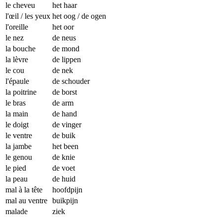
le cheveu
het haar
l'œil / les yeux
het oog / de ogen
l'oreille
het oor
le nez
de neus
la bouche
de mond
la lèvre
de lippen
le cou
de nek
l'épaule
de schouder
la poitrine
de borst
le bras
de arm
la main
de hand
le doigt
de vinger
le ventre
de buik
la jambe
het been
le genou
de knie
le pied
de voet
la peau
de huid
mal à la tête
hoofdpijn
mal au ventre
buikpijn
malade
ziek