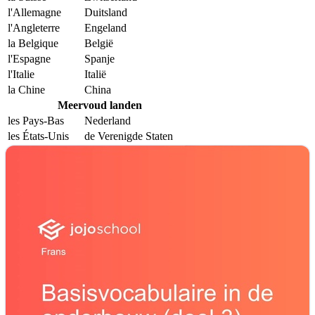
l'Allemagne
Duitsland
l'Angleterre
Engeland
la Belgique
België
l'Espagne
Spanje
l'Italie
Italië
la Chine
China
Meervoud landen
les Pays-Bas
Nederland
les États-Unis
de Verenigde Staten