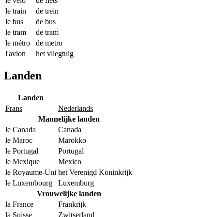
le vélo
de fiets
le train
de trein
le bus
de bus
le tram
de tram
le métro
de metro
l'avion
het vliegtuig
Landen
Landen
Frans
Nederlands
Mannelijke landen
le Canada
Canada
le Maroc
Marokko
le Portugal
Portugal
le Mexique
Mexico
le Royaume-Uni
het Verenigd Koninkrijk
le Luxembourg
Luxemburg
Vrouwelijke landen
la France
Frankrijk
la Suisse
Zwitserland