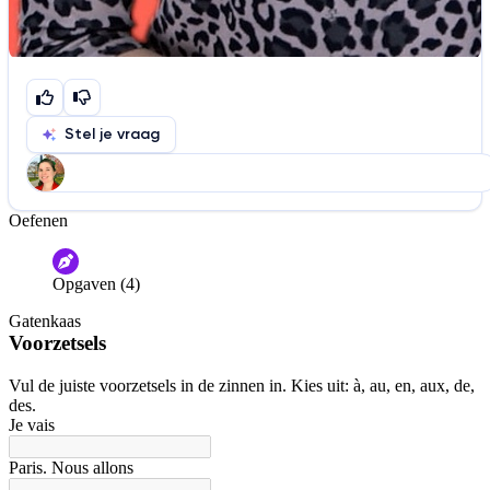
Stel je vraag
Oefenen
Help ons de video te verbeteren
De audio is slecht
De uitleg is onduidelijk
Opgaven (4)
Informatie is onjuist
Er mist informatie
Gatenkaas
De docent is te langdradig
Voorzetsels
De uitleg gaat te langzaam
De uitleg gaat te snel
Vul de juiste voorzetsels in de zinnen in. Kies uit: à, au, en, aux, de,
des.
Afspelen werkte niet
Iets anders
Je vais
Paris. Nous allons