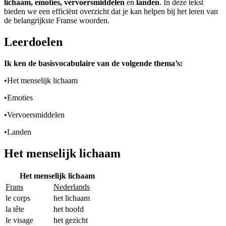
lichaam, emoties, vervoersmiddelen
en
landen
.
In deze tekst
bieden we een efficiënt overzicht dat je kan helpen bij het leren van
de belangrijkste Franse woorden.
Leerdoelen
Ik ken de basisvocabulaire van de volgende thema’s:
•
Het menselijk lichaam
•
Emoties
•
Vervoersmiddelen
•
Landen
Het menselijk lichaam
Het menselijk lichaam
Frans
Nederlands
le corps
het lichaam
la tête
het hoofd
le visage
het gezicht