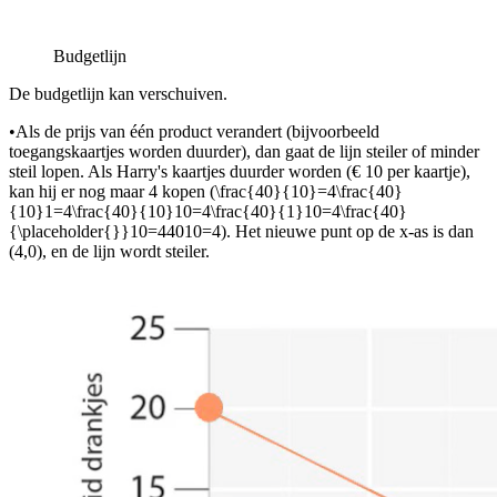
Budgetlijn
De budgetlijn kan verschuiven.
•
Als de prijs van één product verandert (bijvoorbeeld
toegangskaartjes worden duurder), dan gaat de lijn steiler of minder
steil lopen. Als Harry's kaartjes duurder worden (€ 10 per kaartje),
kan hij er nog maar 4 kopen (
\frac{40}{10}=4\frac{40}
{10}1=4\frac{40}{10}10=4\frac{40}{1}10=4\frac{40}
{\placeholder{}}10=44010=4
). Het nieuwe punt op de x-as is dan
(4,0), en de lijn wordt steiler.