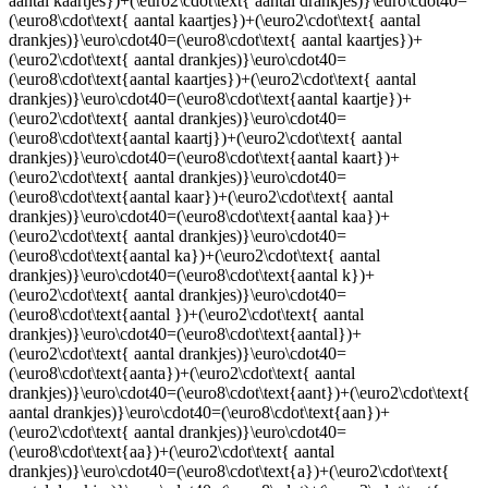
aantal kaartjes})+(\euro2\cdot\text{ aantal drankjes)}\euro\cdot40=
(\euro8\cdot\text{ aantal kaartjes})+(\euro2\cdot\text{ aantal
drankjes)}\euro\cdot40=(\euro8\cdot\text{ aantal kaartjes})+
(\euro2\cdot\text{ aantal drankjes)}\euro\cdot40=
(\euro8\cdot\text{aantal kaartjes})+(\euro2\cdot\text{ aantal
drankjes)}\euro\cdot40=(\euro8\cdot\text{aantal kaartje})+
(\euro2\cdot\text{ aantal drankjes)}\euro\cdot40=
(\euro8\cdot\text{aantal kaartj})+(\euro2\cdot\text{ aantal
drankjes)}\euro\cdot40=(\euro8\cdot\text{aantal kaart})+
(\euro2\cdot\text{ aantal drankjes)}\euro\cdot40=
(\euro8\cdot\text{aantal kaar})+(\euro2\cdot\text{ aantal
drankjes)}\euro\cdot40=(\euro8\cdot\text{aantal kaa})+
(\euro2\cdot\text{ aantal drankjes)}\euro\cdot40=
(\euro8\cdot\text{aantal ka})+(\euro2\cdot\text{ aantal
drankjes)}\euro\cdot40=(\euro8\cdot\text{aantal k})+
(\euro2\cdot\text{ aantal drankjes)}\euro\cdot40=
(\euro8\cdot\text{aantal })+(\euro2\cdot\text{ aantal
drankjes)}\euro\cdot40=(\euro8\cdot\text{aantal})+
(\euro2\cdot\text{ aantal drankjes)}\euro\cdot40=
(\euro8\cdot\text{aanta})+(\euro2\cdot\text{ aantal
drankjes)}\euro\cdot40=(\euro8\cdot\text{aant})+(\euro2\cdot\text{
aantal drankjes)}\euro\cdot40=(\euro8\cdot\text{aan})+
(\euro2\cdot\text{ aantal drankjes)}\euro\cdot40=
(\euro8\cdot\text{aa})+(\euro2\cdot\text{ aantal
drankjes)}\euro\cdot40=(\euro8\cdot\text{a})+(\euro2\cdot\text{