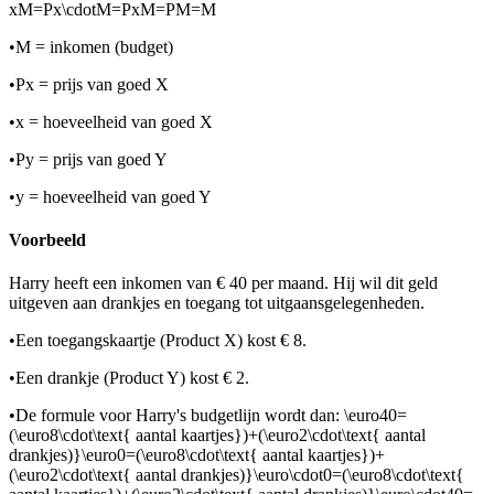
xM=Px\cdotM=PxM=PM=M
•
M = inkomen (budget)
•
Px = prijs van goed X
•
x = hoeveelheid van goed X
•
Py = prijs van goed Y
•
y = hoeveelheid van goed Y
Voorbeeld
Harry heeft een inkomen van € 40 per maand. Hij wil dit geld
uitgeven aan drankjes en toegang tot uitgaansgelegenheden.
•
Een toegangskaartje (Product X) kost € 8.
•
Een drankje (Product Y) kost € 2.
•
De formule voor Harry's budgetlijn wordt dan:
\euro40=
(\euro8\cdot\text{ aantal kaartjes})+(\euro2\cdot\text{ aantal
drankjes)}\euro0=(\euro8\cdot\text{ aantal kaartjes})+
(\euro2\cdot\text{ aantal drankjes)}\euro\cdot0=(\euro8\cdot\text{