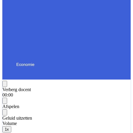
Verberg docent
00:00
Afspelen
Geluid uitzetten
Volume
1
x