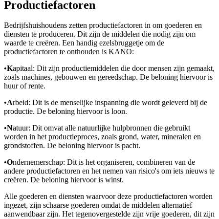
Productiefactoren
Bedrijfshuishoudens zetten productiefactoren in om goederen en
diensten te produceren. Dit zijn de middelen die nodig zijn om
waarde te creëren. Een handig ezelsbruggetje om de
productiefactoren te onthouden is KANO:
•
K
apitaal: Dit zijn productiemiddelen die door mensen zijn gemaakt,
zoals machines, gebouwen en gereedschap. De beloning hiervoor is
huur of rente.
•
A
rbeid: Dit is de menselijke inspanning die wordt geleverd bij de
productie. De beloning hiervoor is loon.
•
N
atuur: Dit omvat alle natuurlijke hulpbronnen die gebruikt
worden in het productieproces, zoals grond, water, mineralen en
grondstoffen. De beloning hiervoor is pacht.
•
O
ndernemerschap: Dit is het organiseren, combineren van de
andere productiefactoren en het nemen van risico's om iets nieuws te
creëren. De beloning hiervoor is winst.
Alle goederen en diensten waarvoor deze productiefactoren worden
ingezet, zijn schaarse goederen omdat de middelen alternatief
aanwendbaar zijn. Het tegenovergestelde zijn vrije goederen, dit zijn