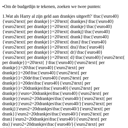
•
Om de budgetlijn te tekenen, zoeken we twee punten:
1.
Wat als Harry al zijn geld aan drankjes uitgeeft?
\frac{\euro40}
{\euro2\text{ per drankje}}=20\text{ drankjes}\frac{\euro40}
{\euro2\text{ per drankje}}=20\text{ drankje}\frac{\euro40}
{\euro2\text{ per drankje}}=20\text{ drankj}\frac{\euro40}
{\euro2\text{ per drankje}}=20\text{ drank}\frac{\euro40}
{\euro2\text{ per drankje}}=20\text{ dran}\frac{\euro40}
{\euro2\text{ per drankje}}=20\text{ dra}\frac{\euro40}
{\euro2\text{ per drankje}}=20\text{ dr}\frac{\euro40}
{\euro2\text{ per drankje}}=20\text{ d}\frac{\euro40}{\euro2\text{
per drankje}}=20\text{ }\frac{\euro40}{\euro2\text{ per
drankje}}=20\frac{\euro40}{\euro2\text{ per
drankje}}=20d\frac{\euro40}{\euro2\text{ per
drankje}}=20de\frac{\euro40}{\euro2\text{ per
drankje}}=20des\frac{\euro40}{\euro2\text{ per
drankje}}=20drankjes\frac{\euro40}{\euro2\text{ per
drankje}}\euro=20drankjes\frac{\euro40}{\euro2\text{ per
drankje}}\euro2=20drankjes\frac{\euro40/}{\euro2\text{ per
drankje}}\euro2=20drankjes\frac{\euro40/}{\euro2\text{ per
drankj}}\euro2=20drankjes\frac{\euro40/}{\euro2\text{ per
drank}}\euro2=20drankjes\frac{\euro40/}{\euro2\text{ per
dran}}\euro2=20drankjes\frac{\euro40/}{\euro2\text{ per
dra}}\euro2=20drankjes\frac{\euro40/}{\euro2\text{ per