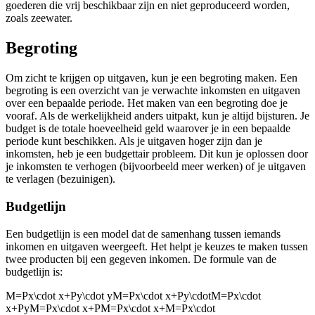
goederen die vrij beschikbaar zijn en niet geproduceerd worden,
zoals zeewater.
Begroting
Om zicht te krijgen op uitgaven, kun je een begroting maken. Een
begroting is een overzicht van je verwachte inkomsten en uitgaven
over een bepaalde periode. Het maken van een begroting doe je
vooraf. Als de werkelijkheid anders uitpakt, kun je altijd bijsturen. Je
budget is de totale hoeveelheid geld waarover je in een bepaalde
periode kunt beschikken. Als je uitgaven hoger zijn dan je
inkomsten, heb je een budgettair probleem. Dit kun je oplossen door
je inkomsten te verhogen (bijvoorbeeld meer werken) of je uitgaven
te verlagen (bezuinigen).
Budgetlijn
Een budgetlijn is een model dat de samenhang tussen iemands
inkomen en uitgaven weergeeft. Het helpt je keuzes te maken tussen
twee producten bij een gegeven inkomen. De formule van de
budgetlijn is:
M=Px\cdot x+Py\cdot yM=Px\cdot x+Py\cdotM=Px\cdot
x+PyM=Px\cdot x+PM=Px\cdot x+M=Px\cdot