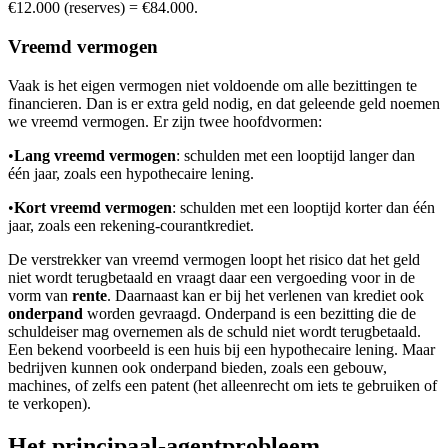
€12.000 (reserves) = €84.000.
Vreemd vermogen
Vaak is het eigen vermogen niet voldoende om alle bezittingen te
financieren. Dan is er extra geld nodig, en dat geleende geld noemen
we vreemd vermogen. Er zijn twee hoofdvormen:
•
Lang vreemd vermogen
: schulden met een looptijd langer dan
één jaar, zoals een hypothecaire lening.
•
Kort vreemd vermogen
: schulden met een looptijd korter dan één
jaar, zoals een rekening-courantkrediet.
De verstrekker van vreemd vermogen loopt het risico dat het geld
niet wordt terugbetaald en vraagt daar een vergoeding voor in de
vorm van
rente
. Daarnaast kan er bij het verlenen van krediet ook
onderpand
worden gevraagd. Onderpand is een bezitting die de
schuldeiser mag overnemen als de schuld niet wordt terugbetaald.
Een bekend voorbeeld is een huis bij een hypothecaire lening. Maar
bedrijven kunnen ook onderpand bieden, zoals een gebouw,
machines, of zelfs een patent (het alleenrecht om iets te gebruiken of
te verkopen).
Het principaal-agentprobleem