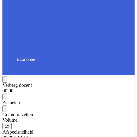
Verberg docent
00:00
Afspelen
Geluid uitzetten
Volume
1
x
Afspeelsnelheid