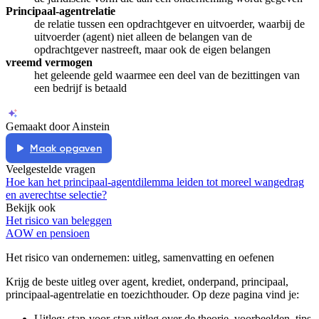
Principaal-agentrelatie
de relatie tussen een opdrachtgever en uitvoerder, waarbij de
uitvoerder (agent) niet alleen de belangen van de
opdrachtgever nastreeft, maar ook de eigen belangen
vreemd vermogen
het geleende geld waarmee een deel van de bezittingen van
een bedrijf is betaald
Gemaakt door Ainstein
Maak opgaven
Veelgestelde vragen
Hoe kan het principaal-agentdilemma leiden tot moreel wangedrag
en averechtse selectie?
Bekijk ook
Het risico van beleggen
AOW en pensioen
Het risico van ondernemen
: uitleg, samenvatting en oefenen
Krijg de beste uitleg over agent, krediet, onderpand, principaal,
principaal-agentrelatie en toezichthouder.
Op deze pagina vind je:
Uitleg: stap-voor-stap uitleg over de theorie, voorbeelden, tips