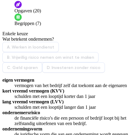
De audio is slecht
De uitleg is onduidelijk
Opgaven (20)
Informatie is onjuist
Er mist informatie
Begrippen (7)
De docent is te langdradig
Enkele keuze
De uitleg gaat te langzaam
De uitleg gaat te snel
Wat betekent ondernemen?
Afspelen werkte niet
Iets anders
A. Werken in loondienst
B. Vrijwillig risico nemen om winst te maken
C. Geld sparen
D. Investeren zonder risico
eigen vermogen
vermogen van het bedrijf zelf dat toekomt aan de eigenaren
kort vreemd vermogen (KVV)
schulden met een looptijd korter dan 1 jaar
lang vreemd vermogen (LVV)
schulden met een looptijd langer dan 1 jaar
ondernemersrisico
de financiële risico's die een persoon of bedrijf loopt bij het
zelfstandig uitoefenen van een bedrijf.
ondernemingsvorm
de juridische vorm die aan een onderneming wordt gegeven