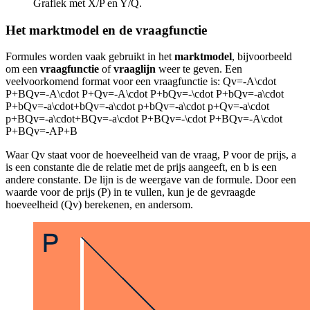
Grafiek met X/P en Y/Q.
Het marktmodel en de vraagfunctie
Formules worden vaak gebruikt in het
marktmodel
, bijvoorbeeld
om een
vraagfunctie
of
vraaglijn
weer te geven. Een
veelvoorkomend format voor een vraagfunctie is:
Qv=-A\cdot
P+BQv=-A\cdot P+Qv=-A\cdot P+bQv=-\cdot P+bQv=-a\cdot
P+bQv=-a\cdot+bQv=-a\cdot p+bQv=-a\cdot p+Qv=-a\cdot
p+BQv=-a\cdot+BQv=-a\cdot P+BQv=-\cdot P+BQv=-A\cdot
P+BQv=-AP+B
Waar Qv staat voor de hoeveelheid van de vraag, P voor de prijs, a
is een constante die de relatie met de prijs aangeeft, en b is een
andere constante. De lijn is de weergave van de formule. Door een
waarde voor de prijs (P) in te vullen, kun je de gevraagde
hoeveelheid (Qv) berekenen, en andersom.