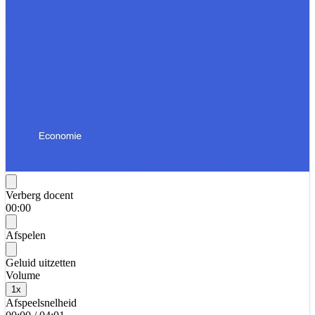
Verberg docent
00:00
Afspelen
Geluid uitzetten
Volume
1
x
Afspeelsnelheid