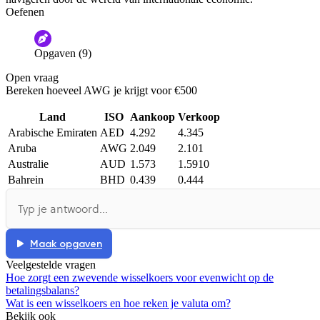
Oefenen
Opgaven (9)
Open vraag
Bereken hoeveel AWG je krijgt voor €500
Land
ISO
Aankoop
Verkoop
Arabische Emiraten
AED
4.292
4.345
Aruba
AWG
2.049
2.101
Australie
AUD
1.573
1.5910
Bahrein
BHD
0.439
0.444
Maak opgaven
Veelgestelde vragen
Hoe zorgt een zwevende wisselkoers voor evenwicht op de
betalingsbalans?
Wat is een wisselkoers en hoe reken je valuta om?
Bekijk ook