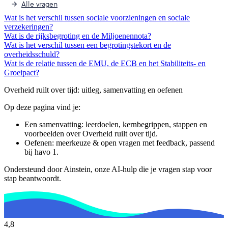
Alle vragen
Wat is het verschil tussen sociale voorzieningen en sociale
verzekeringen?
Wat is de rijksbegroting en de Miljoenennota?
Wat is het verschil tussen een begrotingstekort en de
overheidsschuld?
Wat is de relatie tussen de EMU, de ECB en het Stabiliteits- en
Groeipact?
Overheid ruilt over tijd
: uitleg, samenvatting en oefenen
Op deze pagina vind je:
Een samenvatting: leerdoelen, kernbegrippen, stappen en
voorbeelden over
Overheid ruilt over tijd
.
Oefenen: meerkeuze & open vragen met feedback, passend
bij
havo 1
.
Ondersteund door Ainstein, onze AI-hulp die je vragen stap voor
stap beantwoordt.
4,8