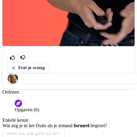
Stel je vraag
Oefenen
Help ons de video te verbeteren
De audio is slecht
De uitleg is onduidelijk
Opgaven (6)
Informatie is onjuist
Er mist informatie
Enkele keuze
De docent is te langdradig
Wat zeg je in het Duits als je iemand
formeel
begroet?
De uitleg gaat te langzaam
De uitleg gaat te snel
Hallo Isa, wie geht es dir?