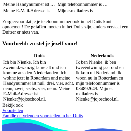
Meine Handynummer ist …
Mijn telefoonnummer is …
Meine E-Mail-Adresse ist …
Mijn e-mailadres is …
Zorg ervoor dat je je telefoonnummer ook in het Duits kunt
opnoemen! De
getallen
moeten in het Duits zijn, anders verstaat een
Duitser er niets van.
Voorbeeld: zo stel je jezelf voor!
Duits
Nederlands
Ich bin Nienke. Ich bin
Ik ben Nienke, ik ben
zweiundzwanzig Jahre alt und ich
tweeëntwintig jaar oud en
komme aus den Niederlanden. Ich
ik kom uit Nederland. Ik
wohne jetzt in Rotterdam und meine
woon nu in Rotterdam en
Handynummer ist null, drei, vier, acht,
mijn telefoonnummer is
neun, zwei, sechs, vier, neun. Meine
034892649. Mijn e-
E-Mail-Adresse ist
mailadres is
Nienke@jojoschool.nl
.
Nienke@jojoschool.nl
.
Bekijk ook
Voorstellen
Familie en vrienden voorstellen in het Duits