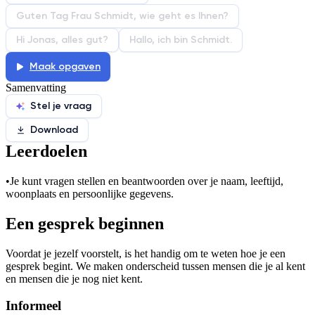
Afspelen werkte niet
Iets anders
Guten Tag Frau Schmidt, wie geht es Ihnen?
Hi Jonas, alles gut?
Hallo, ich bin Schmidt.
Maak opgaven
Samenvatting
Stel je vraag
Download
Leerdoelen
•
Je kunt vragen stellen en beantwoorden over je naam, leeftijd,
woonplaats en persoonlijke gegevens.
Een gesprek beginnen
Voordat je jezelf voorstelt, is het handig om te weten hoe je een
gesprek begint. We maken onderscheid tussen mensen die je al kent
en mensen die je nog niet kent.
Informeel