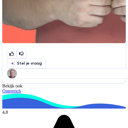
Stel je vraag
Bekijk ook
Help ons de video te verbeteren
Österreich
De audio is slecht
De uitleg is onduidelijk
Informatie is onjuist
Er mist informatie
4,8
De docent is te langdradig
De uitleg gaat te langzaam
De uitleg gaat te snel