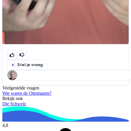
Stel je vraag
Veelgestelde vragen
Help ons de video te verbeteren
Wie waren de Ottomanen?
De audio is slecht
De uitleg is onduidelijk
Bekijk ook
Die Schweiz
Informatie is onjuist
Er mist informatie
De docent is te langdradig
4,8
De uitleg gaat te langzaam
De uitleg gaat te snel