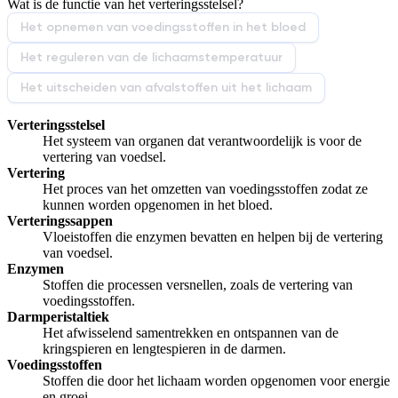
Wat is de functie van het verteringsstelsel?
Afspelen werkte niet
Iets anders
Het opnemen van voedingsstoffen in het bloed
Het reguleren van de lichaamstemperatuur
Het uitscheiden van afvalstoffen uit het lichaam
Verteringsstelsel
Het systeem van organen dat verantwoordelijk is voor de
vertering van voedsel.
Vertering
Het proces van het omzetten van voedingsstoffen zodat ze
kunnen worden opgenomen in het bloed.
Verteringssappen
Vloeistoffen die enzymen bevatten en helpen bij de vertering
van voedsel.
Enzymen
Stoffen die processen versnellen, zoals de vertering van
voedingsstoffen.
Darmperistaltiek
Het afwisselend samentrekken en ontspannen van de
kringspieren en lengtespieren in de darmen.
Voedingsstoffen
Stoffen die door het lichaam worden opgenomen voor energie
en groei.