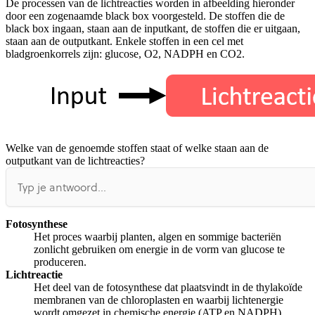
De processen van de lichtreacties worden in afbeelding hieronder
Afspelen werkte niet
Iets anders
door een zogenaamde black box voorgesteld. De stoffen die de
black box ingaan, staan aan de inputkant, de stoffen die er uitgaan,
staan aan de outputkant. Enkele stoffen in een cel met
bladgroenkorrels zijn: glucose, O2, NADPH en CO2.
Welke van de genoemde stoffen staat of welke staan aan de
outputkant van de lichtreacties?
Fotosynthese
Het proces waarbij planten, algen en sommige bacteriën
zonlicht gebruiken om energie in de vorm van glucose te
produceren.
Lichtreactie
Het deel van de fotosynthese dat plaatsvindt in de thylakoïde
membranen van de chloroplasten en waarbij lichtenergie
wordt omgezet in chemische energie (ATP en NADPH).