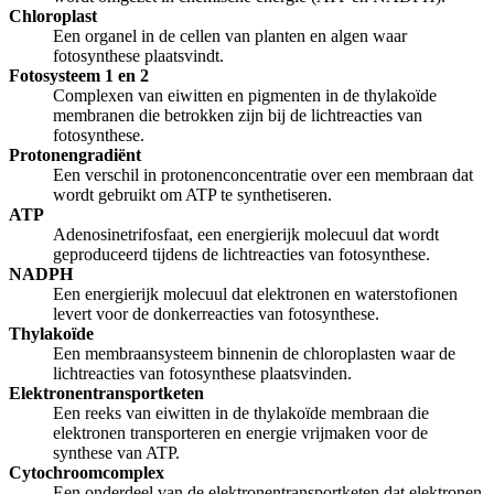
Chloroplast
Een organel in de cellen van planten en algen waar
fotosynthese plaatsvindt.
Fotosysteem 1 en 2
Complexen van eiwitten en pigmenten in de thylakoïde
membranen die betrokken zijn bij de lichtreacties van
fotosynthese.
Protonengradiënt
Een verschil in protonenconcentratie over een membraan dat
wordt gebruikt om ATP te synthetiseren.
ATP
Adenosinetrifosfaat, een energierijk molecuul dat wordt
geproduceerd tijdens de lichtreacties van fotosynthese.
NADPH
Een energierijk molecuul dat elektronen en waterstofionen
levert voor de donkerreacties van fotosynthese.
Thylakoïde
Een membraansysteem binnenin de chloroplasten waar de
lichtreacties van fotosynthese plaatsvinden.
Elektronentransportketen
Een reeks van eiwitten in de thylakoïde membraan die
elektronen transporteren en energie vrijmaken voor de
synthese van ATP.
Cytochroomcomplex
Een onderdeel van de elektronentransportketen dat elektronen