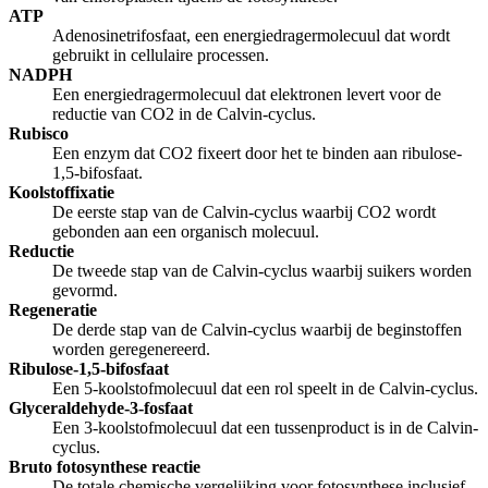
ATP
Adenosinetrifosfaat, een energiedragermolecuul dat wordt
gebruikt in cellulaire processen.
NADPH
Een energiedragermolecuul dat elektronen levert voor de
reductie van CO2 in de Calvin-cyclus.
Rubisco
Een enzym dat CO2 fixeert door het te binden aan ribulose-
1,5-bifosfaat.
Koolstoffixatie
De eerste stap van de Calvin-cyclus waarbij CO2 wordt
gebonden aan een organisch molecuul.
Reductie
De tweede stap van de Calvin-cyclus waarbij suikers worden
gevormd.
Regeneratie
De derde stap van de Calvin-cyclus waarbij de beginstoffen
worden geregenereerd.
Ribulose-1,5-bifosfaat
Een 5-koolstofmolecuul dat een rol speelt in de Calvin-cyclus.
Glyceraldehyde-3-fosfaat
Een 3-koolstofmolecuul dat een tussenproduct is in de Calvin-
cyclus.
Bruto fotosynthese reactie
De totale chemische vergelijking voor fotosynthese inclusief