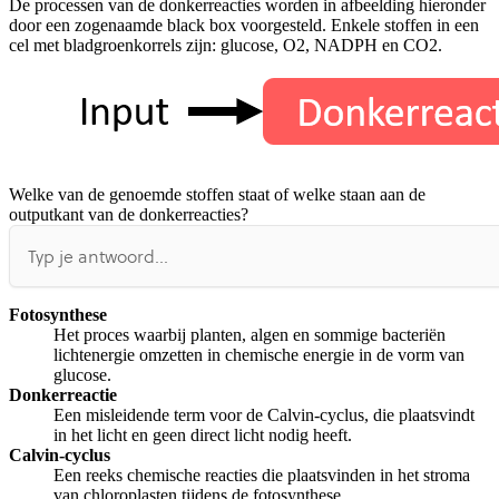
De processen van de donkerreacties worden in afbeelding hieronder
Afspelen werkte niet
Iets anders
door een zogenaamde black box voorgesteld. Enkele stoffen in een
cel met bladgroenkorrels zijn: glucose, O2, NADPH en CO2.
Welke van de genoemde stoffen staat of welke staan aan de
outputkant van de donkerreacties?
Fotosynthese
Het proces waarbij planten, algen en sommige bacteriën
lichtenergie omzetten in chemische energie in de vorm van
glucose.
Donkerreactie
Een misleidende term voor de Calvin-cyclus, die plaatsvindt
in het licht en geen direct licht nodig heeft.
Calvin-cyclus
Een reeks chemische reacties die plaatsvinden in het stroma
van chloroplasten tijdens de fotosynthese.