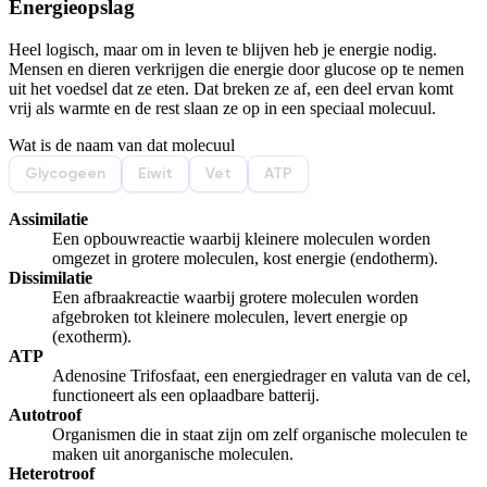
Energieopslag
Afspelen werkte niet
Iets anders
Heel logisch, maar om in leven te blijven heb je energie nodig.
Mensen en dieren verkrijgen die energie door glucose op te nemen
uit het voedsel dat ze eten. Dat breken ze af, een deel ervan komt
vrij als warmte en de rest slaan ze op in een speciaal molecuul.
Wat is de naam van dat molecuul
Glycogeen
Eiwit
Vet
ATP
Assimilatie
Een opbouwreactie waarbij kleinere moleculen worden
omgezet in grotere moleculen, kost energie (endotherm).
Dissimilatie
Een afbraakreactie waarbij grotere moleculen worden
afgebroken tot kleinere moleculen, levert energie op
(exotherm).
ATP
Adenosine Trifosfaat, een energiedrager en valuta van de cel,
functioneert als een oplaadbare batterij.
Autotroof
Organismen die in staat zijn om zelf organische moleculen te
maken uit anorganische moleculen.
Heterotroof