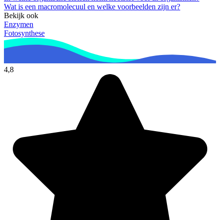
Wat is een macromolecuul en welke voorbeelden zijn er?
Bekijk ook
Enzymen
Fotosynthese
4,8