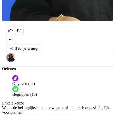
Stel je vraag
Oefenen
Help ons de video te verbeteren
De audio is slecht
De uitleg is onduidelijk
Opgaven (22)
Informatie is onjuist
Er mist informatie
Begrippen (15)
De docent is te langdradig
Enkele keuze
De uitleg gaat te langzaam
De uitleg gaat te snel
Wat is de belangrijkste manier waarop planten zich ongeslachtelijk
Afspelen werkte niet
Iets anders
voortplanten?