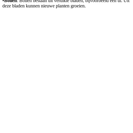
•
Bollen
: Bollen bestaan uit verdikte bladen, bijvoorbeeld een ui. Uit
deze bladen kunnen nieuwe planten groeien.