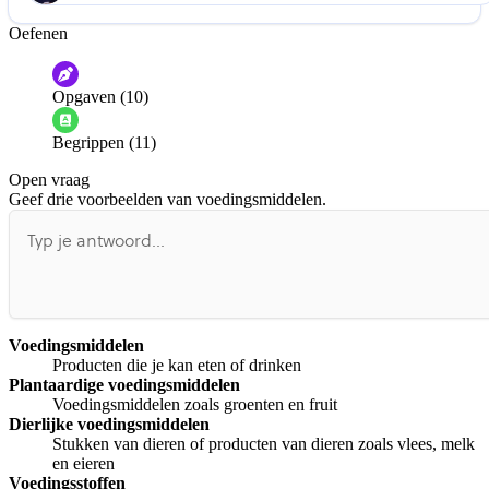
Oefenen
Help ons de video te verbeteren
De audio is slecht
De uitleg is onduidelijk
Opgaven (10)
Informatie is onjuist
Er mist informatie
Begrippen (11)
De docent is te langdradig
Open vraag
De uitleg gaat te langzaam
De uitleg gaat te snel
Geef drie voorbeelden van voedingsmiddelen.
Afspelen werkte niet
Iets anders
Voedingsmiddelen
Producten die je kan eten of drinken
Plantaardige voedingsmiddelen
Voedingsmiddelen zoals groenten en fruit
Dierlijke voedingsmiddelen
Stukken van dieren of producten van dieren zoals vlees, melk
en eieren
Voedingsstoffen