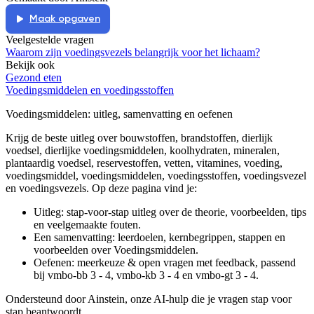
Maak opgaven
Veelgestelde vragen
Waarom zijn voedingsvezels belangrijk voor het lichaam?
Bekijk ook
Gezond eten
Voedingsmiddelen en voedingsstoffen
Voedingsmiddelen
: uitleg, samenvatting en oefenen
Krijg de beste uitleg over bouwstoffen, brandstoffen, dierlijk
voedsel, dierlijke voedingsmiddelen, koolhydraten, mineralen,
plantaardig voedsel, reservestoffen, vetten, vitamines, voeding,
voedingsmiddel, voedingsmiddelen, voedingsstoffen, voedingsvezel
en voedingsvezels.
Op deze pagina vind je:
Uitleg: stap-voor-stap uitleg over de theorie, voorbeelden, tips
en veelgemaakte fouten.
Een samenvatting: leerdoelen, kernbegrippen, stappen en
voorbeelden over
Voedingsmiddelen
.
Oefenen: meerkeuze & open vragen met feedback, passend
bij
vmbo-bb 3 - 4, vmbo-kb 3 - 4 en vmbo-gt 3 - 4
.
Ondersteund door Ainstein, onze AI-hulp die je vragen stap voor
stap beantwoordt.