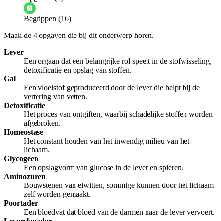
Informatie is onjuist
Er mist informatie
Begrippen (16)
De docent is te langdradig
Maak de 4 opgaven die bij dit onderwerp horen.
De uitleg gaat te langzaam
De uitleg gaat te snel
Lever
Afspelen werkte niet
Iets anders
Een orgaan dat een belangrijke rol speelt in de stofwisseling,
detoxificatie en opslag van stoffen.
Gal
Een vloeistof geproduceerd door de lever die helpt bij de
vertering van vetten.
Detoxificatie
Het proces van ontgiften, waarbij schadelijke stoffen worden
afgebroken.
Homeostase
Het constant houden van het inwendig milieu van het
lichaam.
Glycogeen
Een opslagvorm van glucose in de lever en spieren.
Aminozuren
Bouwstenen van eiwitten, sommige kunnen door het lichaam
zelf worden gemaakt.
Poortader
Een bloedvat dat bloed van de darmen naar de lever vervoert.
Leverslagader