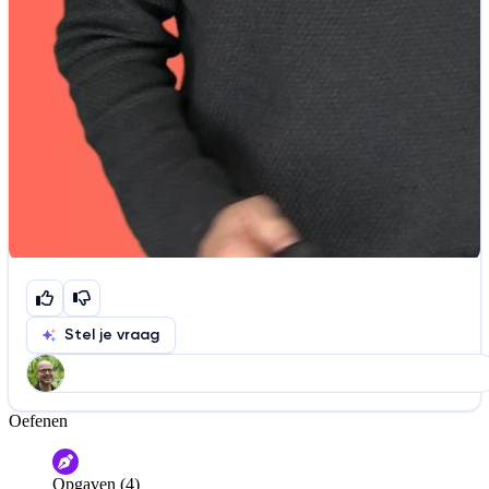
Stel je vraag
Oefenen
Help ons de video te verbeteren
De audio is slecht
De uitleg is onduidelijk
Opgaven (4)