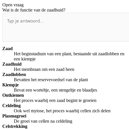
Open vraag
De uitleg gaat te langzaam
De uitleg gaat te snel
Wat is de functie van de zaadhuid?
Afspelen werkte niet
Iets anders
Zaad
Het beginstadium van een plant, bestaande uit zaadlobben en
een kiempje
Zaadhuid
Het membraan om een zaad heen
Zaadlobben
Bevatten het reservevoedsel van de plant
Kiempje
Bevat een worteltje, een stengeltje en blaadjes
Ontkiemen
Het proces waarbij een zaad begint te groeien
Celdeling
Ook wel mytose, het proces waarbij cellen zich delen
Plasmagroei
De groei van cellen na celdeling
Celstrekking