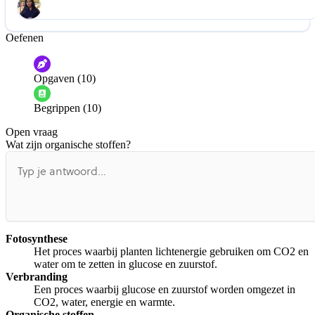
Oefenen
Help ons de video te verbeteren
De audio is slecht
De uitleg is onduidelijk
Opgaven (10)
Informatie is onjuist
Er mist informatie
Begrippen (10)
De docent is te langdradig
Open vraag
De uitleg gaat te langzaam
De uitleg gaat te snel
Wat zijn organische stoffen?
Afspelen werkte niet
Iets anders
Fotosynthese
Het proces waarbij planten lichtenergie gebruiken om CO2 en
water om te zetten in glucose en zuurstof.
Verbranding
Een proces waarbij glucose en zuurstof worden omgezet in
CO2, water, energie en warmte.
Organische stoffen