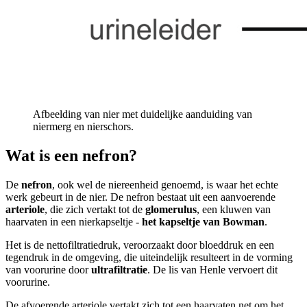
Afbeelding van nier met duidelijke aanduiding van
niermerg en nierschors.
Wat is een nefron?
De
nefron
, ook wel de niereenheid genoemd, is waar het echte
werk gebeurt in de nier. De nefron bestaat uit een aanvoerende
arteriole
, die zich vertakt tot de
glomerulus
, een kluwen van
haarvaten in een nierkapseltje -
het kapseltje van Bowman
.
Het is de nettofiltratiedruk, veroorzaakt door bloeddruk en een
tegendruk in de omgeving, die uiteindelijk resulteert in de vorming
van voorurine door
ultrafiltratie
. De lis van Henle vervoert dit
voorurine.
De afvoerende arteriole vertakt zich tot een haarvaten net om het