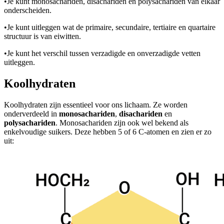
•
Je kunt monosachariden, disachariden en polysachariden van elkaar
onderscheiden.
•
Je kunt uitleggen wat de primaire, secundaire, tertiaire en quartaire
structuur is van eiwitten.
•
Je kunt het verschil tussen verzadigde en onverzadigde vetten
uitleggen.
Koolhydraten
Koolhydraten zijn essentieel voor ons lichaam. Ze worden
onderverdeeld in
monosachariden
,
disachariden
en
polysachariden
. Monosachariden zijn ook wel bekend als
enkelvoudige suikers. Deze hebben 5 of 6 C-atomen en zien er zo
uit: