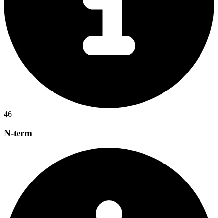
46
N-term