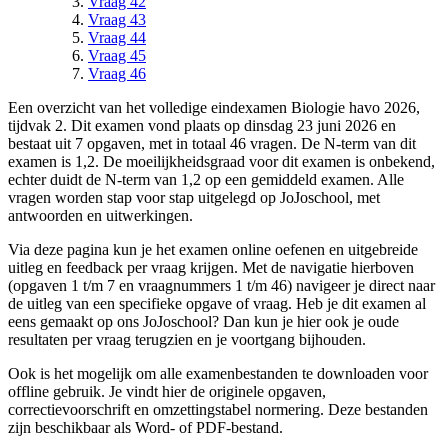
Vraag 42
Vraag 43
Vraag 44
Vraag 45
Vraag 46
Een overzicht van het volledige
eindexamen Biologie havo 2026,
tijdvak 2
.
Dit examen vond plaats op dinsdag 23 juni 2026 en
bestaat uit 7 opgaven, met in totaal 46 vragen.
De N-term van dit
examen is
1,2
.
De moeilijkheidsgraad voor dit examen is onbekend,
echter duidt de N-term van 1,2 op een gemiddeld examen.
Alle
vragen worden stap voor stap uitgelegd op JoJoschool, met
antwoorden en uitwerkingen.
Via deze pagina kun je het examen online oefenen en uitgebreide
uitleg en feedback per vraag krijgen. Met de navigatie hierboven
(
opgaven 1 t/m 7 en vraagnummers 1 t/m 46
) navigeer je direct naar
de uitleg van een specifieke
opgave
of vraag. Heb je dit examen al
eens gemaakt op ons JoJoschool? Dan kun je hier ook je oude
resultaten per vraag terugzien en je voortgang bijhouden.
Ook is het mogelijk om alle examenbestanden te downloaden voor
offline gebruik. Je vindt hier de originele
opgaven,
correctievoorschrift en omzettingstabel normering
. Deze bestanden
zijn beschikbaar als Word- of PDF-bestand.