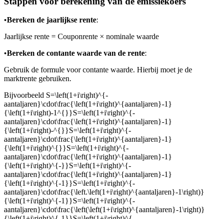
Stappen voor berekening van de emissiekoers
•
Bereken de jaarlijkse rente
:
Jaarlijkse rente = Couponrente × nominale waarde
•
Bereken de contante waarde van de rente
:
Gebruik de formule voor contante waarde. Hierbij moet je de
marktrente gebruiken.
Bijvoorbeeld
S=\left(1+i\right)^{-
aantaljaren}\cdot\frac{\left(1+i\right)^{aantaljaren}-1}
{\left(1+i\right)-1^{}}S=\left(1+i\right)^{-
aantaljaren}\cdot\frac{\left(1+i\right)^{aantaljaren}-1}
{\left(1+i\right)-^{}}S=\left(1+i\right)^{-
aantaljaren}\cdot\frac{\left(1+i\right)^{aantaljaren}-1}
{\left(1+i\right)^{}}S=\left(1+i\right)^{-
aantaljaren}\cdot\frac{\left(1+i\right)^{aantaljaren}-1}
{\left(1+i\right)^{-}}S=\left(1+i\right)^{-
aantaljaren}\cdot\frac{\left(1+i\right)^{aantaljaren}-1}
{\left(1+i\right)^{-1}}S=\left(1+i\right)^{-
aantaljaren}\cdot\frac{\left.\left(1+i\right)^{aantaljaren}-1\right)}
{\left(1+i\right)^{-1}}S=\left(1+i\right)^{-
aantaljaren}\cdot\frac{\left(\left(1+i\right)^{aantaljaren}-1\right)}
{\left(1+i\right)^{-1}}S=\left(1+i\right)^{-