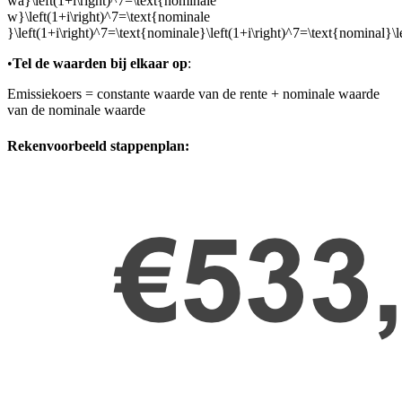
wa}\left(1+i\right)^7=\text{nominale
w}\left(1+i\right)^7=\text{nominale
}\left(1+i\right)^7=\text{nominale}\left(1+i\right)^7=\text{nominal}\le
•
Tel de waarden bij elkaar op
:
Emissiekoers = constante waarde van de rente + nominale waarde
van de nominale waarde
Rekenvoorbeeld stappenplan: