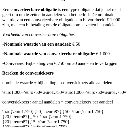
Een
converteerbare obligatie
is een type obligatie dat je het recht
geeft om om te zetten in aandelen van het bedrijf. De nominale
waarde van een converteerbare obligatie kan bijvoorbeeld € 1.000
zijn, met een bijbetaling om de obligatie om te zetten in aandelen.
Voorbeeld van converteerbare obligaties:
•
Nominale waarde van een aandeel:
€ 50
•
Nominale waarde van converteerbare obligatie
: € 1.000
•
Conversie:
Bijbetaling van € 750 om 20 aandelen te verkrijgen
Bereken de conversiekoers
nominale waarde + bijbetaling = conversiekoers alle aandelen
\euro1.000+\euro750=\euro1.750=\euro1.000+\euro750=\euro1.750=
conversiekoers : aantal aandelen = conversiekoers per aandeel
\frac{\euro1.750}{20}=\euro87{,}50=\frac{\euro1.750}
{20}=\euro87{,}50=\frac{\euro1.750}
{20}=\euro87{,}5=\frac{\euro1.750}
{20}=\euro87{,}=\frac{\euro1.750}