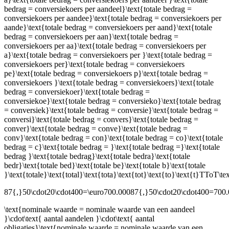
bedrag = conversiekoers per aandeel}\text{totale bedrag =
conversiekoers per aandee}\text{totale bedrag = conversiekoers per
aande}\text{totale bedrag = conversiekoers per aand}\text{totale
bedrag = conversiekoers per aan}\text{totale bedrag =
conversiekoers per aa}\text{totale bedrag = conversiekoers per
a}\text{totale bedrag = conversiekoers per }\text{totale bedrag =
conversiekoers per}\text{totale bedrag = conversiekoers
pe}\text{totale bedrag = conversiekoers p}\text{totale bedrag =
conversiekoers }\text{totale bedrag = conversiekoers}\text{totale
bedrag = conversiekoer}\text{totale bedrag =
conversiekoe}\text{totale bedrag = conversieko}\text{totale bedrag
= conversiek}\text{totale bedrag = conversie}\text{totale bedrag =
conversi}\text{totale bedrag = convers}\text{totale bedrag =
conver}\text{totale bedrag = conve}\text{totale bedrag =
conv}\text{totale bedrag = con}\text{totale bedrag = co}\text{totale
bedrag = c}\text{totale bedrag = }\text{totale bedrag =}\text{totale
bedrag }\text{totale bedrag}\text{totale bedra}\text{totale
bedr}\text{totale bed}\text{totale be}\text{totale b}\text{totale
}\text{totale}\text{total}\text{tota}\text{tot}\text{to}\text{t}TToT\tex
87{,}50\cdot20\cdot400=\euro700.00087{,}50\cdot20\cdot400=700
\text{nominale waarde = nominale waarde van een aandeel
}\cdot\text{ aantal aandelen }\cdot\text{ aantal
obligaties}\text{nominale waarde = nominale waarde van een