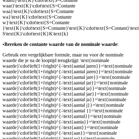
waard}\text{K}\cdot\text{S=Contante
waar}\text{K}\cdot\text{S=Contante
waa}\text{K}\cdot\text{S=Contante
wa}\text{K}\cdot\text{S=Contante
w}\text{K}\cdot\text{S=Contante
}\text{K}\cdot\text{S=Contante}\text{K}\cdot\text{S=Contant}\tex
S\text{K}\cdot\text{K}K\text{k}
•
Bereken de contante waarde van de nominale waarde
:
Gebruik een vergelijkbare formule, maar nu voor de nominale
waarde die je na de looptijd terugkrijgt:
\text{nominale
waarde}\cdot\left(1+i\right)^{-\text{aantal jaren}}=\text{nominale
waarde}\cdot\left(1+i\right)^{-\text{aantal jaren}}=\text{nominale
waarde}\cdot\left(1+i\right)^{-\text{aantal jare}}=\text{nominale
waarde}\cdot\left(1+i\right)^{-\text{aantal jar}}=\text{nominale
waarde}\cdot\left(1+i\right)^{-\text{aantal ja}}=\text{nominale
waarde}\cdot\left(1+i\right)^{-\text{aantal jae}}=\text{nominale
waarde}\cdot\left(1+i\right)^{-\text{aantal ja}}=\text{nominale
waarde}\cdot\left(1+i\right)^{-\text{aantal j}}=\text{nominale
waarde}\cdot\left(1+i\right)^{-\text{aantal }}=\text{nominale
waarde}\cdot\left(1+i\right)^{-\text{aantal}}=\text{nominale
waarde}\cdot\left(1+i\right)^{-\text{aanta}}=\text{nominale
waarde}\cdot\left(1+i\right)^{-\text{aant}}=\text{nominale
waarde}\cdot\left(1+i\right)^{-\text{aan}}=\text{nominale
waarde}\cdot\left(1+i\right)^{-\text{aa}}=\text{nominale