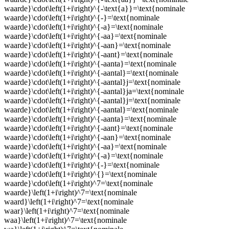
waarde}\cdot\left(1+i\right)^{-\text{a}}=\text{nominale
waarde}\cdot\left(1+i\right)^{-}=\text{nominale
waarde}\cdot\left(1+i\right)^{-a}=\text{nominale
waarde}\cdot\left(1+i\right)^{-aa}=\text{nominale
waarde}\cdot\left(1+i\right)^{-aan}=\text{nominale
waarde}\cdot\left(1+i\right)^{-aant}=\text{nominale
waarde}\cdot\left(1+i\right)^{-aanta}=\text{nominale
waarde}\cdot\left(1+i\right)^{-aantal}=\text{nominale
waarde}\cdot\left(1+i\right)^{-aantal}j=\text{nominale
waarde}\cdot\left(1+i\right)^{-aantal}ja=\text{nominale
waarde}\cdot\left(1+i\right)^{-aantal}j=\text{nominale
waarde}\cdot\left(1+i\right)^{-aantal}=\text{nominale
waarde}\cdot\left(1+i\right)^{-aanta}=\text{nominale
waarde}\cdot\left(1+i\right)^{-aant}=\text{nominale
waarde}\cdot\left(1+i\right)^{-aan}=\text{nominale
waarde}\cdot\left(1+i\right)^{-aa}=\text{nominale
waarde}\cdot\left(1+i\right)^{-a}=\text{nominale
waarde}\cdot\left(1+i\right)^{-}=\text{nominale
waarde}\cdot\left(1+i\right)^{}=\text{nominale
waarde}\cdot\left(1+i\right)^7=\text{nominale
waarde}\left(1+i\right)^7=\text{nominale
waard}\left(1+i\right)^7=\text{nominale
waar}\left(1+i\right)^7=\text{nominale
waa}\left(1+i\right)^7=\text{nominale