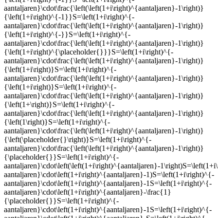
aantaljaren}\cdot\frac{\left(\left(1+i\right)^{aantaljaren}-1\right)}
{\left(1+i\right)^{-1}}S=\left(1+i\right)^{-
aantaljaren}\cdot\frac{\left(\left(1+i\right)^{aantaljaren}-1\right)}
{\left(1+i\right)^{-}}S=\left(1+i\right)^{-
aantaljaren}\cdot\frac{\left(\left(1+i\right)^{aantaljaren}-1\right)}
{\left(1+i\right)^{\placeholder{}}}S=\left(1+i\right)^{-
aantaljaren}\cdot\frac{\left(\left(1+i\right)^{aantaljaren}-1\right)}
{\left(1+i\right)}S=\left(1+i\right)^{-
aantaljaren}\cdot\frac{\left(\left(1+i\right)^{aantaljaren}-1\right)}
{\left(1+i\right)}S=\left(1+i\right)^{-
aantaljaren}\cdot\frac{\left(\left(1+i\right)^{aantaljaren}-1\right)}
{\left(1+\right)}S=\left(1+i\right)^{-
aantaljaren}\cdot\frac{\left(\left(1+i\right)^{aantaljaren}-1\right)}
{\left(1\right)}S=\left(1+i\right)^{-
aantaljaren}\cdot\frac{\left(\left(1+i\right)^{aantaljaren}-1\right)}
{\left(\placeholder{}\right)}S=\left(1+i\right)^{-
aantaljaren}\cdot\frac{\left(\left(1+i\right)^{aantaljaren}-1\right)}
{\placeholder{}}S=\left(1+i\right)^{-
aantaljaren}\cdot\left(\left(1+i\right)^{aantaljaren}-1\right)S=\left(1+i
aantaljaren}\cdot\left(1+i\right)^{aantaljaren}-1)S=\left(1+i\right)^{-
aantaljaren}\cdot\left(1+i\right)^{aantaljaren}-1S=\left(1+i\right)^{-
aantaljaren}\cdot\left(1+i\right)^{aantaljaren}-\frac{1}
{\placeholder{}}S=\left(1+i\right)^{-
aantaljaren}\cdot\left(1+i\right)^{aantaljaren}-1S=\left(1+i\right)^{-