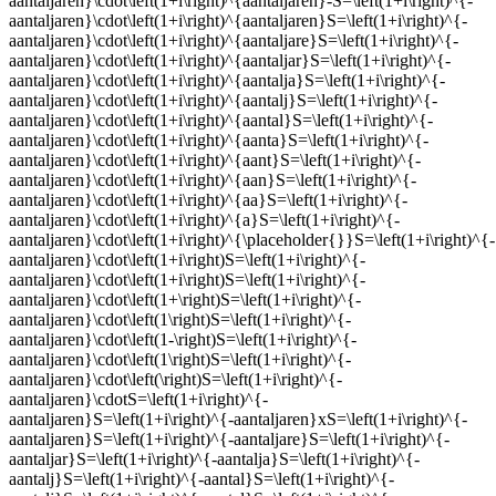
aantaljaren}\cdot\left(1+i\right)^{aantaljaren}-S=\left(1+i\right)^{-
aantaljaren}\cdot\left(1+i\right)^{aantaljaren}S=\left(1+i\right)^{-
aantaljaren}\cdot\left(1+i\right)^{aantaljare}S=\left(1+i\right)^{-
aantaljaren}\cdot\left(1+i\right)^{aantaljar}S=\left(1+i\right)^{-
aantaljaren}\cdot\left(1+i\right)^{aantalja}S=\left(1+i\right)^{-
aantaljaren}\cdot\left(1+i\right)^{aantalj}S=\left(1+i\right)^{-
aantaljaren}\cdot\left(1+i\right)^{aantal}S=\left(1+i\right)^{-
aantaljaren}\cdot\left(1+i\right)^{aanta}S=\left(1+i\right)^{-
aantaljaren}\cdot\left(1+i\right)^{aant}S=\left(1+i\right)^{-
aantaljaren}\cdot\left(1+i\right)^{aan}S=\left(1+i\right)^{-
aantaljaren}\cdot\left(1+i\right)^{aa}S=\left(1+i\right)^{-
aantaljaren}\cdot\left(1+i\right)^{a}S=\left(1+i\right)^{-
aantaljaren}\cdot\left(1+i\right)^{\placeholder{}}S=\left(1+i\right)^{-
aantaljaren}\cdot\left(1+i\right)S=\left(1+i\right)^{-
aantaljaren}\cdot\left(1+i\right)S=\left(1+i\right)^{-
aantaljaren}\cdot\left(1+\right)S=\left(1+i\right)^{-
aantaljaren}\cdot\left(1\right)S=\left(1+i\right)^{-
aantaljaren}\cdot\left(1-\right)S=\left(1+i\right)^{-
aantaljaren}\cdot\left(1\right)S=\left(1+i\right)^{-
aantaljaren}\cdot\left(\right)S=\left(1+i\right)^{-
aantaljaren}\cdotS=\left(1+i\right)^{-
aantaljaren}S=\left(1+i\right)^{-aantaljaren}xS=\left(1+i\right)^{-
aantaljaren}S=\left(1+i\right)^{-aantaljare}S=\left(1+i\right)^{-
aantaljar}S=\left(1+i\right)^{-aantalja}S=\left(1+i\right)^{-
aantalj}S=\left(1+i\right)^{-aantal}S=\left(1+i\right)^{-