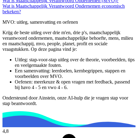
Wat is Maatschappelijk Verantwoord Ondernemen (MVO)?
Wat is Maatschappelijk Verantwoord Ondernemen economisch
bekeken?
MVO
: uitleg, samenvatting en oefenen
Krijg de beste uitleg over drie m'en, drie p's, maatschappelijk
verantwoord ondernemen, maatschappelijke behoefte, mens, milieu
en maatschappij, mvo, people, planet, profit en sociale
vraagstukken.
Op deze pagina vind je:
Uitleg: stap-voor-stap uitleg over de theorie, voorbeelden, tips
en veelgemaakte fouten.
Een samenvatting: leerdoelen, kernbegrippen, stappen en
voorbeelden over
MVO
.
Oefenen: meerkeuze & open vragen met feedback, passend
bij
havo 4 - 5 en vwo 4 - 6
.
Ondersteund door Ainstein, onze AI-hulp die je vragen stap voor
stap beantwoordt.
4,8