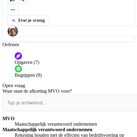
Stel je vraag
Oefenen
Help ons de video te verbeteren
De audio is slecht
De uitleg is onduidelijk
Opgaven (7)
Informatie is onjuist
Er mist informatie
Begrippen (9)
De docent is te langdradig
Open vraag
De uitleg gaat te langzaam
De uitleg gaat te snel
Waar staat de afkorting MVO voor?
Afspelen werkte niet
Iets anders
MVO
Maatschappelijk verantwoord ondernemen
Maatschappelijk verantwoord ondernemen
Rekening houden met de effecten van bedrijfsvoering op