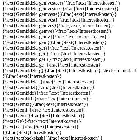
{\text{Gemiddeld geïnvesteer}}\frac{\text{Interestkosten}}
{\text{Gemiddeld geïnvestee}}\frac{\text{Interestkosten}}
{\text{Gemiddeld geïnveste}}\frac{\text{Interestkosten}}
{\text{Gemiddeld geïnvest}}\frac{\text{Interestkosten}}
{\text{Gemiddeld geïnves}}\frac{\text{Interestkosten}}
{\text{Gemiddeld geïnve}}\frac{\text{Interestkosten}}
{\text{Gemiddeld geïnv}}\frac{\text{Interestkosten}}
{\text{Gemiddeld geïn}}\frac{\text{Interestkosten}}
{\text{Gemiddeld geï}}\frac{\text{Interestkosten}}
{\text{Gemiddeld geï }}\frac{\text{Interestkosten}}
{\text{Gemiddeld geï }}\frac{\text{Interestkosten}}
{\text{Gemiddeld ge}}\frac{\text{Interestkosten}}
{\text{Gemiddeld g}}\frac{\text{Interestkosten}}{\text{Gemiddeld
}}\frac{\text{Interestkosten}}
{\text{Gemiddeld}}\frac{\text{Interestkosten}}
{\text{Gemiddel}}\frac{\text{Interestkosten}}
{\text{Gemidde}}\frac{\text{Interestkosten}}
{\text{Gemidd}}\frac{\text{Interestkosten}}
{\text{Gemid}}\frac{\text{Interestkosten}}
{\text{Gemi}}\frac{\text{Interestkosten}}
{\text{Gem}}\frac{\text{Interestkosten}}
{\text{Ge}}\frac{\text{Interestkosten}}
{\text{G}}\frac{\text{Interestkosten}}
{}\frac{\text{Interestkosten}}
{\text{\textbackslash}}\frac{\text{Interestkosten}}