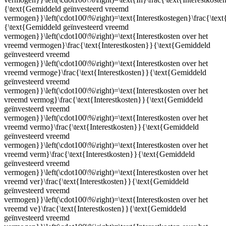
{\text{Gemiddeld geïnvesteerd vreemd
vermogen}}\left(\cdot100\%\right)=\text{Interestkostegen}\frac{\text
{\text{Gemiddeld geïnvesteerd vreemd
vermogen}}\left(\cdot100\%\right)=\text{Interestkosten over het
vreemd vermogen}\frac{\text{Interestkosten}}{\text{Gemiddeld
geïnvesteerd vreemd
vermogen}}\left(\cdot100\%\right)=\text{Interestkosten over het
vreemd vermoge}\frac{\text{Interestkosten}}{\text{Gemiddeld
geïnvesteerd vreemd
vermogen}}\left(\cdot100\%\right)=\text{Interestkosten over het
vreemd vermog}\frac{\text{Interestkosten}}{\text{Gemiddeld
geïnvesteerd vreemd
vermogen}}\left(\cdot100\%\right)=\text{Interestkosten over het
vreemd vermo}\frac{\text{Interestkosten}}{\text{Gemiddeld
geïnvesteerd vreemd
vermogen}}\left(\cdot100\%\right)=\text{Interestkosten over het
vreemd verm}\frac{\text{Interestkosten}}{\text{Gemiddeld
geïnvesteerd vreemd
vermogen}}\left(\cdot100\%\right)=\text{Interestkosten over het
vreemd ver}\frac{\text{Interestkosten}}{\text{Gemiddeld
geïnvesteerd vreemd
vermogen}}\left(\cdot100\%\right)=\text{Interestkosten over het
vreemd ve}\frac{\text{Interestkosten}}{\text{Gemiddeld
geïnvesteerd vreemd