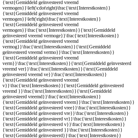
{\text{Gemiddeld geïnvesteerd vreemd
vermogen}}\left(\cdot\right)\frac{\text{Interestkosten}}
{\text{Gemiddeld geïnvesteerd vreemd
vermogen}}\left(\right)\frac{\text{Interestkosten}}
{\text{Gemiddeld geïnvesteerd vreemd
vermogen}}\frac{\text{Interestkosten}}{\text{Gemiddeld
geïnvesteerd vreemd vermoge}}\frac{\text{Interestkosten}}
{\text{Gemiddeld geïnvesteerd vreemd
vermog}}\frac{\text{Interestkosten}}{\text{Gemiddeld
geïnvesteerd vreemd vermo}}\frac{\text{Interestkosten}}
{\text{Gemiddeld geïnvesteerd vreemd
verm}}\frac{\text{Interestkosten}}{\text{Gemiddeld geïnvesteerd
vreemd ver}}\frac{\text{Interestkosten}}{\text{Gemiddeld
geïnvesteerd vreemd ve}}\frac{\text{Interestkosten}}
{\text{Gemiddeld geïnvesteerd vreemd
v}}\frac{\text{Interestkosten}}{\text{Gemiddeld geïnvesteerd
vreemd }}\frac{\text{Interestkosten}}{\text{Gemiddeld
geïnvesteerd vreemd}}\frac{\text{Interestkosten}}
{\text{Gemiddeld geïnvesteerd vreem}}\frac{\text{Interestkosten}}
{\text{Gemiddeld geïnvesteerd vree}}\frac{\text{Interestkosten}}
{\text{Gemiddeld geïnvesteerd vre}}\frac{\text{Interestkosten}}
{\text{Gemiddeld geïnvesteerd vr}}\frac{\text{Interestkosten}}
{\text{Gemiddeld geïnvesteerd v}}\frac{\text{Interestkosten}}
{\text{Gemiddeld geïnvesteerd }}\frac{\text{Interestkosten}}
{\text{Gemiddeld geïnvesteerd}}\frac{\text{Interestkosten}}