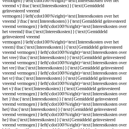
vermogen}}\left(\cdot100\%\right)=\text{Interestkosten over het
vreemd v}\frac{\text{Interestkosten}}{\text{Gemiddeld
geïnvesteerd vreemd
vermogen}}\left(\cdot100\%\right)=\text{Interestkosten over het
vreemd }\frac{\text{Interestkosten}}{\text{Gemiddeld geïnvesteerd
vreemd vermogen}}\left(\cdot100\%\right)=\text{Interestkosten over
het vreemd}\frac{\text{Interestkosten}}{\text{Gemiddeld
geïnvesteerd vreemd
vermogen}}\left(\cdot100\%\right)=\text{Interestkosten over het
vreem}\frac{\text{Interestkosten}}{\text{Gemiddeld geïnvesteerd
vreemd vermogen}}\left(\cdot100\%\right)=\text{Interestkosten over
het vree}\frac{\text{Interestkosten}}{\text{Gemiddeld geïnvesteerd
vreemd vermogen}}\left(\cdot100\%\right)=\text{Interestkosten over
het vre}\frac{\text{Interestkosten}}{\text{Gemiddeld geïnvesteerd
vreemd vermogen}}\left(\cdot100\%\right)=\text{Interestkosten over
het vr}\frac{\text{Interestkosten}}{\text{Gemiddeld geïnvesteerd
vreemd vermogen}}\left(\cdot100\%\right)=\text{Interestkosten over
het v}\frac{\text{Interestkosten}}{\text{Gemiddeld geïnvesteerd
vreemd vermogen}}\left(\cdot100\%\right)=\text{Interestkosten over
het }\frac{\text{Interestkosten}}{\text{Gemiddeld geïnvesteerd
vreemd vermogen}}\left(\cdot100\%\right)=\text{Interestkosten over
het}\frac{\text{Interestkosten}}{\text{Gemiddeld geïnvesteerd
vreemd vermogen}}\left(\cdot100\%\right)=\text{Interestkosten over
he}\frac{\text{Interestkosten}}{\text{Gemiddeld geïnvesteerd
vreemd vermogen}}\left(\cdot100\%\right)=\text{Interestkosten over