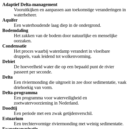
Adaptief Delta-management
De uitleg gaat te langzaam
De uitleg gaat te snel
Vooruitkijken en aanpassen aan toekomstige veranderingen in
waterbeheer.
Afspelen werkte niet
Iets anders
Aquifer
Een waterhoudende laag diep in de ondergrond.
Bodemdaling
Het zakken van de bodem door natuurlijke en menselijke
oorzaken.
Condensatie
Het proces waarbij waterdamp verandert in vloeibare
druppels, vaak leidend tot wolkenvorming.
Debiet
De hoeveelheid water die op een bepaald punt de rivier
passeert per seconde.
Delta
Een riviermonding die uitgroeit in zee door sedimentatie, vaak
driehoekig van vorm.
Delta-programma
Een programma voor waterveiligheid en
zoetwatervoorziening in Nederland.
Doodtij
Een periode met een zwak getijdenverschil.
Estuarium
Een trechtervormige riviermonding met weinig sedimentatie.
Evapotranspiratie