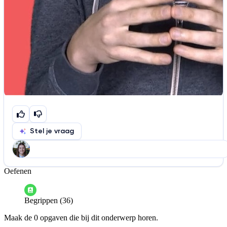
Stel je vraag
Oefenen
Help ons de video te verbeteren
De audio is slecht
De uitleg is onduidelijk
Begrippen (36)
Informatie is onjuist
Er mist informatie
Maak de 0 opgaven die bij dit onderwerp horen.
De docent is te langdradig