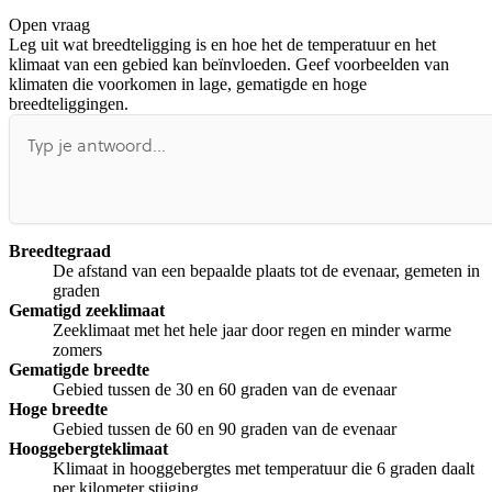
Open vraag
De uitleg gaat te langzaam
De uitleg gaat te snel
Leg uit wat breedteligging is en hoe het de temperatuur en het
Afspelen werkte niet
Iets anders
klimaat van een gebied kan beïnvloeden. Geef voorbeelden van
klimaten die voorkomen in lage, gematigde en hoge
breedteliggingen.
Breedtegraad
De afstand van een bepaalde plaats tot de evenaar, gemeten in
graden
Gematigd zeeklimaat
Zeeklimaat met het hele jaar door regen en minder warme
zomers
Gematigde breedte
Gebied tussen de 30 en 60 graden van de evenaar
Hoge breedte
Gebied tussen de 60 en 90 graden van de evenaar
Hooggebergteklimaat
Klimaat in hooggebergtes met temperatuur die 6 graden daalt
per kilometer stijging