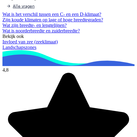
Alle vragen
Wat is het verschil tussen een C- en een D-klimaat?
Zijn koude klimaten op lage of hoge breedtegraden?
Wat zijn breedte- en lengtelijnen?
Wat is noorderbreedte en zuiderbreedte?
Bekijk ook
Invloed van zee (zeeklimaat)
Landschapszones
4,8