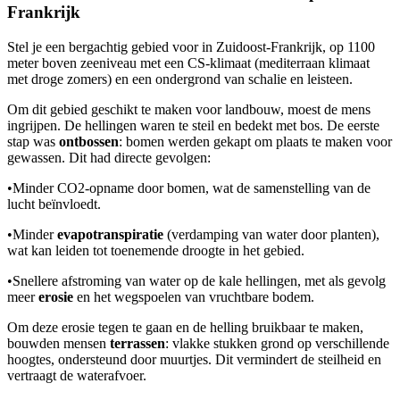
Frankrijk
Stel je een bergachtig gebied voor in Zuidoost-Frankrijk, op 1100
meter boven zeeniveau met een CS-klimaat (mediterraan klimaat
met droge zomers) en een ondergrond van schalie en leisteen.
Om dit gebied geschikt te maken voor landbouw, moest de mens
ingrijpen. De hellingen waren te steil en bedekt met bos. De eerste
stap was
ontbossen
: bomen werden gekapt om plaats te maken voor
gewassen. Dit had directe gevolgen:
•
Minder CO2-opname door bomen, wat de samenstelling van de
lucht beïnvloedt.
•
Minder
evapotranspiratie
(verdamping van water door planten),
wat kan leiden tot toenemende droogte in het gebied.
•
Snellere afstroming van water op de kale hellingen, met als gevolg
meer
erosie
en het wegspoelen van vruchtbare bodem.
Om deze erosie tegen te gaan en de helling bruikbaar te maken,
bouwden mensen
terrassen
: vlakke stukken grond op verschillende
hoogtes, ondersteund door muurtjes. Dit vermindert de steilheid en
vertraagt de waterafvoer.