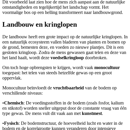
Dit voorbeeld laat zien hoe de mens zich aanpast aan de natuurlijke
omstandigheden en tegelijkertijd het landschap vormt. Het
voormalige bos op een helling transformeert naar landbouwgrond.
Landbouw en kringlopen
De landbouw heeft een grote impact op de natuurlijke kringlopen. In
een natuurlijk ecosysteem vallen bladeren van planten en bomen op
de grond, bemesten deze, en voeden zo nieuwe plantjes. Dit is een
gesloten kringloop. Zodra de mens gewassen gaat telen en deze van
het land haalt, wordt deze
voedselkringloop
doorbroken.
Om toch hoge opbrengsten te krijgen, wordt vaak
monocultuur
toegepast: het telen van steeds hetzelfde gewas op een groot
oppervlak.
Monocultuur beïnvloedt de
vruchtbaarheid
van de bodem op
verschillende niveaus:
•
Chemisch
: De voedingsstoffen in de bodem (zoals fosfor, kalium
en stikstof) worden sneller uitgeput door de constante vraag van één
type gewas. De mens vult dit vaak aan met
kunstmest
.
•
Fysisch
: De bodemstructuur, de hoeveelheid lucht en water in de
bodem en de korrelgrootte kunnen veranderen door intensieve