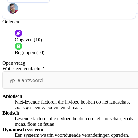
Oefenen
Help ons de video te verbeteren
De audio is slecht
De uitleg is onduidelijk
Opgaven (10)
Informatie is onjuist
Er mist informatie
Begrippen (10)
De docent is te langdradig
Open vraag
De uitleg gaat te langzaam
De uitleg gaat te snel
Wat is een geofactor?
Afspelen werkte niet
Iets anders
Abiotisch
Niet-levende factoren die invloed hebben op het landschap,
zoals gesteente, bodem en klimaat.
Biotisch
Levende factoren die invloed hebben op het landschap, zoals
mens, flora en fauna.
Dynamisch systeem
Een systeem waarin voortdurende veranderingen optreden.