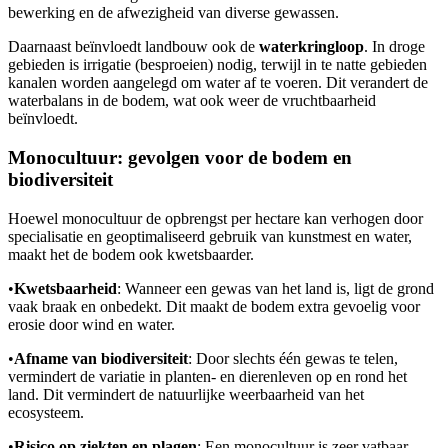
bewerking en de afwezigheid van diverse gewassen.
Daarnaast beïnvloedt landbouw ook de
waterkringloop
. In droge
gebieden is irrigatie (besproeien) nodig, terwijl in te natte gebieden
kanalen worden aangelegd om water af te voeren. Dit verandert de
waterbalans in de bodem, wat ook weer de vruchtbaarheid
beïnvloedt.
Monocultuur: gevolgen voor de bodem en
biodiversiteit
Hoewel monocultuur de opbrengst per hectare kan verhogen door
specialisatie en geoptimaliseerd gebruik van kunstmest en water,
maakt het de bodem ook kwetsbaarder.
•
Kwetsbaarheid
: Wanneer een gewas van het land is, ligt de grond
vaak braak en onbedekt. Dit maakt de bodem extra gevoelig voor
erosie door wind en water.
•
Afname van biodiversiteit
: Door slechts één gewas te telen,
vermindert de variatie in planten- en dierenleven op en rond het
land. Dit vermindert de natuurlijke weerbaarheid van het
ecosysteem.
•
Risico op ziekten en plagen
: Een monocultuur is zeer vatbaar