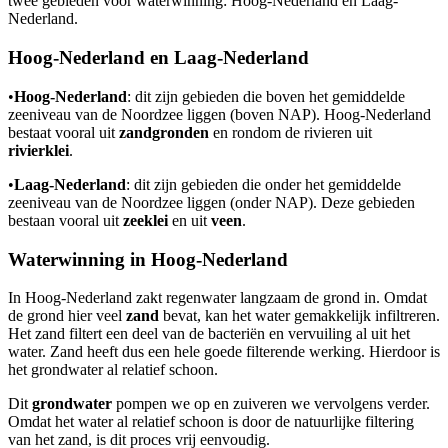
twee gebieden voor waterwinning: Hoog-Nederland en Laag-
Nederland.
Hoog-Nederland en Laag-Nederland
•
Hoog-Nederland
: dit zijn gebieden die boven het gemiddelde
zeeniveau van de Noordzee liggen (boven NAP). Hoog-Nederland
bestaat vooral uit
zandgronden
en rondom de rivieren uit
rivierklei
.
•
Laag-Nederland
: dit zijn gebieden die onder het gemiddelde
zeeniveau van de Noordzee liggen (onder NAP). Deze gebieden
bestaan vooral uit
zeeklei
en uit
veen
.
Waterwinning in Hoog-Nederland
In Hoog-Nederland zakt regenwater langzaam de grond in. Omdat
de grond hier veel
zand
bevat, kan het water gemakkelijk infiltreren.
Het zand filtert een deel van de bacteriën en vervuiling al uit het
water. Zand heeft dus een hele goede filterende werking. Hierdoor is
het grondwater al relatief schoon.
Dit
grondwater
pompen we op en zuiveren we vervolgens verder.
Omdat het water al relatief schoon is door de natuurlijke filtering
van het zand, is dit proces vrij eenvoudig.