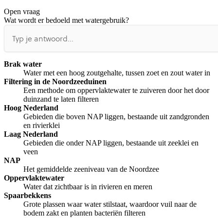
Open vraag
De uitleg gaat te langzaam
De uitleg gaat te snel
Wat wordt er bedoeld met watergebruik?
Afspelen werkte niet
Iets anders
Brak water
Water met een hoog zoutgehalte, tussen zoet en zout water in
Filtering in de Noordzeeduinen
Een methode om oppervlaktewater te zuiveren door het door
duinzand te laten filteren
Hoog Nederland
Gebieden die boven NAP liggen, bestaande uit zandgronden
en rivierklei
Laag Nederland
Gebieden die onder NAP liggen, bestaande uit zeeklei en
veen
NAP
Het gemiddelde zeeniveau van de Noordzee
Oppervlaktewater
Water dat zichtbaar is in rivieren en meren
Spaarbekkens
Grote plassen waar water stilstaat, waardoor vuil naar de
bodem zakt en planten bacteriën filteren