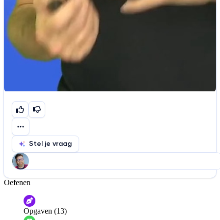
Stel je vraag
Oefenen
Help ons de video te verbeteren
De audio is slecht
De uitleg is onduidelijk
Opgaven (13)
Informatie is onjuist
Er mist informatie