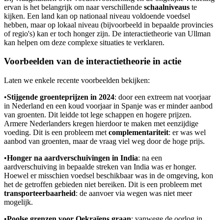
ervan is het belangrijk om naar verschillende
schaalniveaus
te
kijken. Een land kan op nationaal niveau voldoende voedsel
hebben, maar op lokaal niveau (bijvoorbeeld in bepaalde provincies
of regio's) kan er toch honger zijn. De interactietheorie van Ullman
kan helpen om deze complexe situaties te verklaren.
Voorbeelden van de interactietheorie in actie
Laten we enkele recente voorbeelden bekijken:
•
Stijgende groenteprijzen in 2024
: door een extreem nat voorjaar
in Nederland en een koud voorjaar in Spanje was er minder aanbod
van groenten. Dit leidde tot lege schappen en hogere prijzen.
Armere Nederlanders kregen hierdoor te maken met eenzijdige
voeding. Dit is een probleem met
complementariteit
: er was wel
aanbod van groenten, maar de vraag viel weg door de hoge prijs.
•
Honger na aardverschuivingen in India
: na een
aardverschuiving in bepaalde streken van India was er honger.
Hoewel er misschien voedsel beschikbaar was in de omgeving, kon
het de getroffen gebieden niet bereiken. Dit is een probleem met
transporteerbaarheid
: de aanvoer via wegen was niet meer
mogelijk.
•
Poolse grenzen voor Oekraïens graan
: vanwege de oorlog in