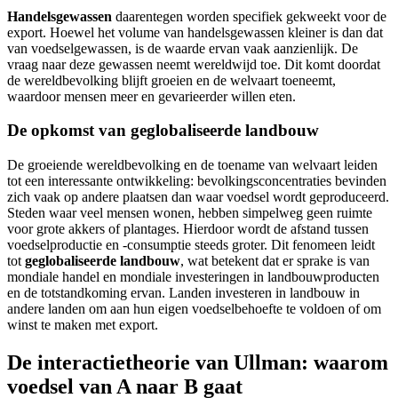
Handelsgewassen
daarentegen worden specifiek gekweekt voor de
export. Hoewel het volume van handelsgewassen kleiner is dan dat
van voedselgewassen, is de waarde ervan vaak aanzienlijk. De
vraag naar deze gewassen neemt wereldwijd toe. Dit komt doordat
de wereldbevolking blijft groeien en de welvaart toeneemt,
waardoor mensen meer en gevarieerder willen eten.
De opkomst van geglobaliseerde landbouw
De groeiende wereldbevolking en de toename van welvaart leiden
tot een interessante ontwikkeling: bevolkingsconcentraties bevinden
zich vaak op andere plaatsen dan waar voedsel wordt geproduceerd.
Steden waar veel mensen wonen, hebben simpelweg geen ruimte
voor grote akkers of plantages. Hierdoor wordt de afstand tussen
voedselproductie en -consumptie steeds groter. Dit fenomeen leidt
tot
geglobaliseerde landbouw
, wat betekent dat er sprake is van
mondiale handel en mondiale investeringen in landbouwproducten
en de totstandkoming ervan. Landen investeren in landbouw in
andere landen om aan hun eigen voedselbehoefte te voldoen of om
winst te maken met export.
De interactietheorie van Ullman: waarom
voedsel van A naar B gaat