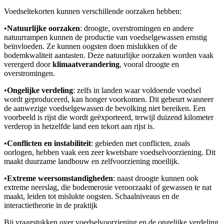
Voedseltekorten kunnen verschillende oorzaken hebben:
•
Natuurlijke oorzaken
: droogte, overstromingen en andere
natuurrampen kunnen de productie van voedselgewassen ernstig
beïnvloeden. Ze kunnen oogsten doen mislukken of de
bodemkwaliteit aantasten. Deze natuurlijke oorzaken worden vaak
verergerd door
klimaatverandering
, vooral droogte en
overstromingen.
•
Ongelijke verdeling
: zelfs in landen waar voldoende voedsel
wordt geproduceerd, kan honger voorkomen. Dit gebeurt wanneer
de aanwezige voedselgewassen de bevolking niet bereiken. Een
voorbeeld is rijst die wordt geëxporteerd, terwijl duizend kilometer
verderop in hetzelfde land een tekort aan rijst is.
•
Conflicten en instabiliteit
: gebieden met conflicten, zoals
oorlogen, hebben vaak een zeer kwetsbare voedselvoorziening. Dit
maakt duurzame landbouw en zelfvoorziening moeilijk.
•
Extreme weersomstandigheden
: naast droogte kunnen ook
extreme neerslag, die bodemerosie veroorzaakt of gewassen te nat
maakt, leiden tot mislukte oogsten. Schaalniveaus en de
interactietheorie in de praktijk
Bij vraagstukken over voedselvoorziening en de ongelijke verdeling