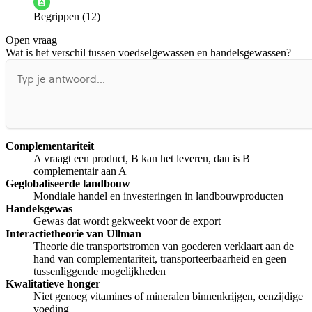
Begrippen (12)
De docent is te langdradig
Open vraag
De uitleg gaat te langzaam
De uitleg gaat te snel
Wat is het verschil tussen voedselgewassen en handelsgewassen?
Afspelen werkte niet
Iets anders
Complementariteit
A vraagt een product, B kan het leveren, dan is B
complementair aan A
Geglobaliseerde landbouw
Mondiale handel en investeringen in landbouwproducten
Handelsgewas
Gewas dat wordt gekweekt voor de export
Interactietheorie van Ullman
Theorie die transportstromen van goederen verklaart aan de
hand van complementariteit, transporteerbaarheid en geen
tussenliggende mogelijkheden
Kwalitatieve honger
Niet genoeg vitamines of mineralen binnenkrijgen, eenzijdige
voeding