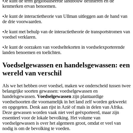
•
Je kunt de term geglobaliseerde landbouw definiëren en de
kenmerken ervan benoemen.
•
Je kunt de interactietheorie van Ullman uitleggen aan de hand van
de drie voorwaarden.
•
Je kunt met behulp van de interactietheorie de transportstromen van
voedsel verklaren.
•
Je kunt de oorzaken van voedseltekorten in voedselexporterende
landen benoemen en toelichten.
Voedselgewassen en handelsgewassen: een
wereld van verschil
Als we het hebben over voedsel, maken we onderscheid tussen twee
belangrijke soorten gewassen: voedselgewassen en
handelsgewassen.
Voedselgewassen
zijn plantaardige
voedselsoorten die voornamelijk in het land zelf worden gekweekt
en opgegeten. Denk aan rijst in Azië of maïs in delen van Afrika.
Deze gewassen worden vaak niet veel geëxporteerd, maar zijn
essentieel voor de lokale bevolking. Het volume van
voedselgewassen is over het algemeen groot, omdat er veel van
nodig is om de bevolking te voeden.