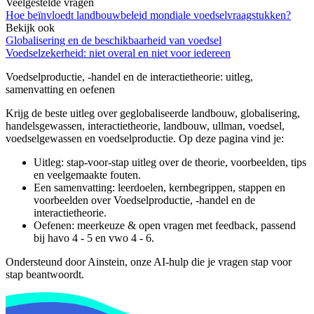
Veelgestelde vragen
Hoe beïnvloedt landbouwbeleid mondiale voedselvraagstukken?
Bekijk ook
Globalisering en de beschikbaarheid van voedsel
Voedselzekerheid: niet overal en niet voor iedereen
Voedselproductie, -handel en de interactietheorie
: uitleg,
samenvatting en oefenen
Krijg de beste uitleg over geglobaliseerde landbouw, globalisering,
handelsgewassen, interactietheorie, landbouw, ullman, voedsel,
voedselgewassen en voedselproductie.
Op deze pagina vind je:
Uitleg: stap-voor-stap uitleg over de theorie, voorbeelden, tips
en veelgemaakte fouten.
Een samenvatting: leerdoelen, kernbegrippen, stappen en
voorbeelden over
Voedselproductie, -handel en de
interactietheorie
.
Oefenen: meerkeuze & open vragen met feedback, passend
bij
havo 4 - 5 en vwo 4 - 6
.
Ondersteund door Ainstein, onze AI-hulp die je vragen stap voor
stap beantwoordt.