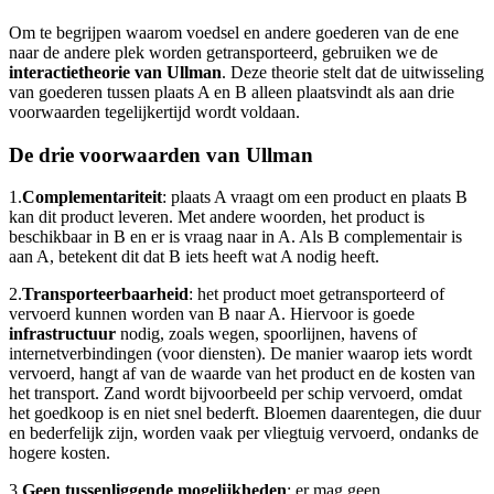
Om te begrijpen waarom voedsel en andere goederen van de ene
naar de andere plek worden getransporteerd, gebruiken we de
interactietheorie van Ullman
. Deze theorie stelt dat de uitwisseling
van goederen tussen plaats A en B alleen plaatsvindt als aan drie
voorwaarden tegelijkertijd wordt voldaan.
De drie voorwaarden van Ullman
1.
Complementariteit
: plaats A vraagt om een product en plaats B
kan dit product leveren. Met andere woorden, het product is
beschikbaar in B en er is vraag naar in A. Als B complementair is
aan A, betekent dit dat B iets heeft wat A nodig heeft.
2.
Transporteerbaarheid
: het product moet getransporteerd of
vervoerd kunnen worden van B naar A. Hiervoor is goede
infrastructuur
nodig, zoals wegen, spoorlijnen, havens of
internetverbindingen (voor diensten). De manier waarop iets wordt
vervoerd, hangt af van de waarde van het product en de kosten van
het transport. Zand wordt bijvoorbeeld per schip vervoerd, omdat
het goedkoop is en niet snel bederft. Bloemen daarentegen, die duur
en bederfelijk zijn, worden vaak per vliegtuig vervoerd, ondanks de
hogere kosten.
3.
Geen tussenliggende mogelijkheden
: er mag geen