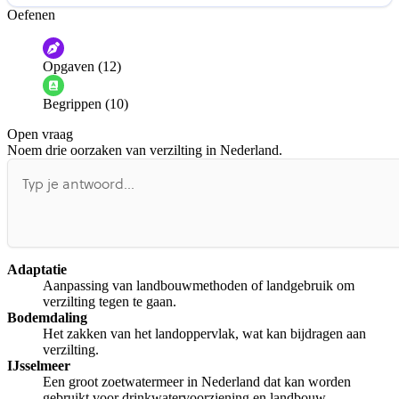
Oefenen
Help ons de video te verbeteren
De audio is slecht
De uitleg is onduidelijk
Opgaven (12)
Informatie is onjuist
Er mist informatie
Begrippen (10)
De docent is te langdradig
Open vraag
De uitleg gaat te langzaam
De uitleg gaat te snel
Noem drie oorzaken van verzilting in Nederland.
Afspelen werkte niet
Iets anders
Adaptatie
Aanpassing van landbouwmethoden of landgebruik om
verzilting tegen te gaan.
Bodemdaling
Het zakken van het landoppervlak, wat kan bijdragen aan
verzilting.
IJsselmeer
Een groot zoetwatermeer in Nederland dat kan worden
gebruikt voor drinkwatervoorziening en landbouw.