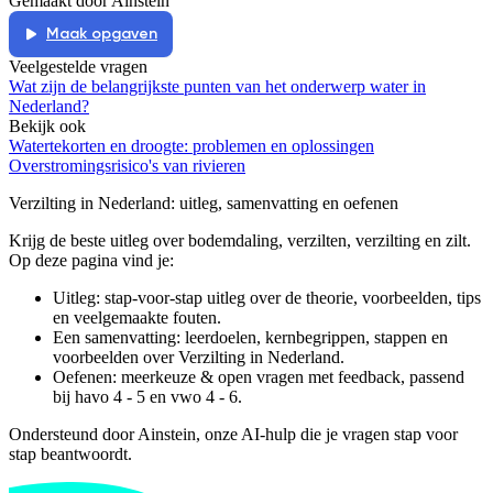
Gemaakt door Ainstein
Maak opgaven
Veelgestelde vragen
Wat zijn de belangrijkste punten van het onderwerp water in
Nederland?
Bekijk ook
Watertekorten en droogte: problemen en oplossingen
Overstromingsrisico's van rivieren
Verzilting in Nederland
: uitleg, samenvatting en oefenen
Krijg de beste uitleg over bodemdaling, verzilten, verzilting en zilt.
Op deze pagina vind je:
Uitleg: stap-voor-stap uitleg over de theorie, voorbeelden, tips
en veelgemaakte fouten.
Een samenvatting: leerdoelen, kernbegrippen, stappen en
voorbeelden over
Verzilting in Nederland
.
Oefenen: meerkeuze & open vragen met feedback, passend
bij
havo 4 - 5 en vwo 4 - 6
.
Ondersteund door Ainstein, onze AI-hulp die je vragen stap voor
stap beantwoordt.