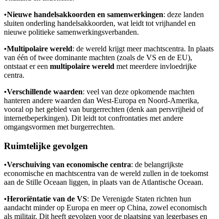
•
Nieuwe handelsakkoorden en samenwerkingen
: deze landen
sluiten onderling handelsakkoorden, wat leidt tot vrijhandel en
nieuwe politieke samenwerkingsverbanden.
•
Multipolaire wereld
: de wereld krijgt meer machtscentra. In plaats
van één of twee dominante machten (zoals de VS en de EU),
ontstaat er een
multipolaire wereld
met meerdere invloedrijke
centra.
•
Verschillende waarden
: veel van deze opkomende machten
hanteren andere waarden dan West-Europa en Noord-Amerika,
vooral op het gebied van burgerrechten (denk aan persvrijheid of
internetbeperkingen). Dit leidt tot confrontaties met andere
omgangsvormen met burgerrechten.
Ruimtelijke gevolgen
•
Verschuiving van economische centra
: de belangrijkste
economische en machtscentra van de wereld zullen in de toekomst
aan de Stille Oceaan liggen, in plaats van de Atlantische Oceaan.
•
Heroriëntatie van de VS
: De Verenigde Staten richten hun
aandacht minder op Europa en meer op China, zowel economisch
als militair. Dit heeft gevolgen voor de plaatsing van legerbases en