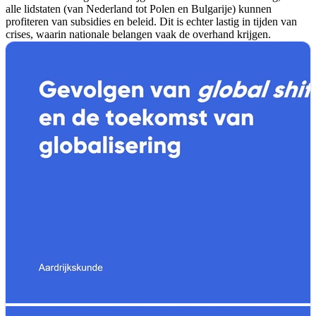
alle lidstaten (van Nederland tot Polen en Bulgarije) kunnen
profiteren van subsidies en beleid. Dit is echter lastig in tijden van
crises, waarin nationale belangen vaak de overhand krijgen.