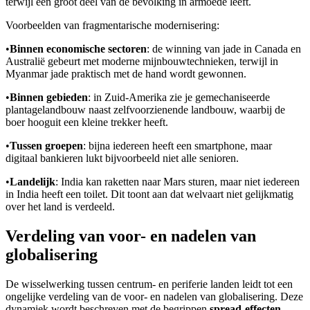
terwijl een groot deel van de bevolking in armoede leeft.
Voorbeelden van fragmentarische modernisering:
•
Binnen economische sectoren
: de winning van jade in Canada en
Australië gebeurt met moderne mijnbouwtechnieken, terwijl in
Myanmar jade praktisch met de hand wordt gewonnen.
•
Binnen gebieden
: in Zuid-Amerika zie je gemechaniseerde
plantagelandbouw naast zelfvoorzienende landbouw, waarbij de
boer hooguit een kleine trekker heeft.
•
Tussen groepen
: bijna iedereen heeft een smartphone, maar
digitaal bankieren lukt bijvoorbeeld niet alle senioren.
•
Landelijk
: India kan raketten naar Mars sturen, maar niet iedereen
in India heeft een toilet. Dit toont aan dat welvaart niet gelijkmatig
over het land is verdeeld.
Verdeling van voor- en nadelen van
globalisering
De wisselwerking tussen centrum- en periferie landen leidt tot een
ongelijke verdeling van de voor- en nadelen van globalisering. Deze
dynamiek wordt beschreven met de begrippen
spread-effecten
,