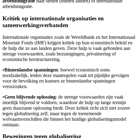
arbeidsmigratie
naar steden (binnen landen) of internationale
arbeidsmigratie.
Kritiek op internationale organisaties en
samenwerkingsverbanden
Internationale organisaties zoals de Wereldbank en het Internationaal
Monetair Fonds (IMF) krijgen kritiek op hun economisch beleid en
de hulp die ze aan landen geven. Deze hulp is vaak gebonden aan
strenge voorwaarden, zoals bezuinigingen, privatisering of
economische herstructurering.
•
Binnenlandse spanningen
: hoewel economisch soms
noodzakelijk, leiden deze maatregelen vaak tot pijnlijke gevolgen
voor de bevolking en kunnen ze binnenlandse spanningen
veroorzaken.
•
Geen blijvende oplossing
: de strenge voorwaarden zijn vaak
moeilijk blijvend te voldoen, waardoor de hulp op lange termijn
geen duurzame oplossing biedt. Deze kritiek richt zich niet zozeer
tegen globalisering zelf, maar tegen de toenemende
welvaartsverschillen die binnen het huidige globaliseringsmodel
ontstaan.
Bewegingen tegen globalisering