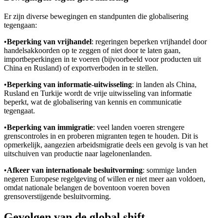
Er zijn diverse bewegingen en standpunten die globalisering
tegengaan:
•
Beperking van vrijhandel
: regeringen beperken vrijhandel door
handelsakkoorden op te zeggen of niet door te laten gaan,
importbeperkingen in te voeren (bijvoorbeeld voor producten uit
China en Rusland) of exportverboden in te stellen.
•
Beperking van informatie-uitwisseling
: in landen als China,
Rusland en Turkije wordt de vrije uitwisseling van informatie
beperkt, wat de globalisering van kennis en communicatie
tegengaat.
•
Beperking van immigratie
: veel landen voeren strengere
grenscontroles in en proberen migranten tegen te houden. Dit is
opmerkelijk, aangezien arbeidsmigratie deels een gevolg is van het
uitschuiven van productie naar lagelonenlanden.
•
Afkeer van internationale besluitvorming
: sommige landen
negeren Europese regelgeving of willen er niet meer aan voldoen,
omdat nationale belangen de boventoon voeren boven
grensoverstijgende besluitvorming.
Gevolgen van de global shift