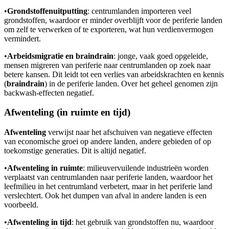
•
Grondstoffenuitputting
: centrumlanden importeren veel
grondstoffen, waardoor er minder overblijft voor de periferie landen
om zelf te verwerken of te exporteren, wat hun verdienvermogen
vermindert.
•
Arbeidsmigratie en braindrain
: jonge, vaak goed opgeleide,
mensen migreren van periferie naar centrumlanden op zoek naar
betere kansen. Dit leidt tot een verlies van arbeidskrachten en kennis
(
braindrain
) in de periferie landen. Over het geheel genomen zijn
backwash-effecten negatief.
Afwenteling (in ruimte en tijd)
Afwenteling
verwijst naar het afschuiven van negatieve effecten
van economische groei op andere landen, andere gebieden of op
toekomstige generaties. Dit is altijd negatief.
•
Afwenteling in ruimte
: milieuvervuilende industrieën worden
verplaatst van centrumlanden naar periferie landen, waardoor het
leefmilieu in het centrumland verbetert, maar in het periferie land
verslechtert. Ook het dumpen van afval in andere landen is een
voorbeeld.
•
Afwenteling in tijd
: het gebruik van grondstoffen nu, waardoor