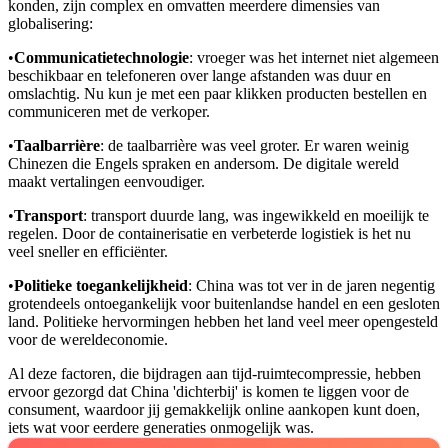
konden, zijn complex en omvatten meerdere dimensies van
globalisering:
•
Communicatietechnologie
: vroeger was het internet niet algemeen
beschikbaar en telefoneren over lange afstanden was duur en
omslachtig. Nu kun je met een paar klikken producten bestellen en
communiceren met de verkoper.
•
Taalbarrière
: de taalbarrière was veel groter. Er waren weinig
Chinezen die Engels spraken en andersom. De digitale wereld
maakt vertalingen eenvoudiger.
•
Transport
: transport duurde lang, was ingewikkeld en moeilijk te
regelen. Door de containerisatie en verbeterde logistiek is het nu
veel sneller en efficiënter.
•
Politieke toegankelijkheid
: China was tot ver in de jaren negentig
grotendeels ontoegankelijk voor buitenlandse handel en een gesloten
land. Politieke hervormingen hebben het land veel meer opengesteld
voor de wereldeconomie.
Al deze factoren, die bijdragen aan tijd-ruimtecompressie, hebben
ervoor gezorgd dat China 'dichterbij' is komen te liggen voor de
consument, waardoor jij gemakkelijk online aankopen kunt doen,
iets wat voor eerdere generaties onmogelijk was.