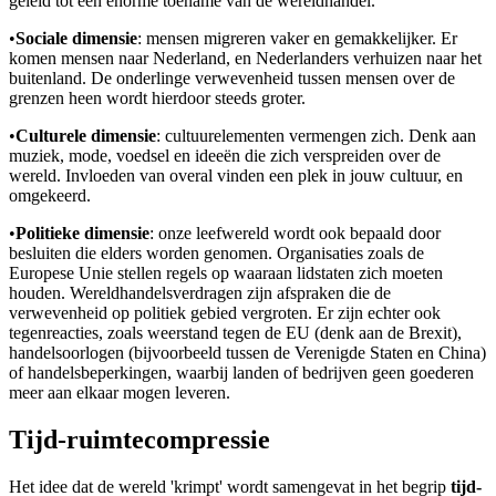
geleid tot een enorme toename van de wereldhandel.
•
Sociale dimensie
: mensen migreren vaker en gemakkelijker. Er
komen mensen naar Nederland, en Nederlanders verhuizen naar het
buitenland. De onderlinge verwevenheid tussen mensen over de
grenzen heen wordt hierdoor steeds groter.
•
Culturele dimensie
: cultuurelementen vermengen zich. Denk aan
muziek, mode, voedsel en ideeën die zich verspreiden over de
wereld. Invloeden van overal vinden een plek in jouw cultuur, en
omgekeerd.
•
Politieke dimensie
: onze leefwereld wordt ook bepaald door
besluiten die elders worden genomen. Organisaties zoals de
Europese Unie stellen regels op waaraan lidstaten zich moeten
houden. Wereldhandelsverdragen zijn afspraken die de
verwevenheid op politiek gebied vergroten. Er zijn echter ook
tegenreacties, zoals weerstand tegen de EU (denk aan de Brexit),
handelsoorlogen (bijvoorbeeld tussen de Verenigde Staten en China)
of handelsbeperkingen, waarbij landen of bedrijven geen goederen
meer aan elkaar mogen leveren.
Tijd-ruimtecompressie
Het idee dat de wereld 'krimpt' wordt samengevat in het begrip
tijd-