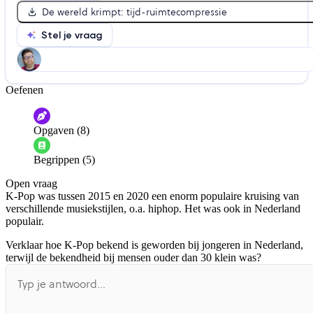
De wereld krimpt: tijd-ruimtecompressie
Stel je vraag
Oefenen
Help ons de video te verbeteren
De audio is slecht
De uitleg is onduidelijk
Opgaven (8)
Informatie is onjuist
Er mist informatie
Begrippen (5)
De docent is te langdradig
Open vraag
De uitleg gaat te langzaam
De uitleg gaat te snel
K-Pop was tussen 2015 en 2020 een enorm populaire kruising van
Afspelen werkte niet
Iets anders
verschillende musiekstijlen, o.a. hiphop. Het was ook in Nederland
populair.
Verklaar hoe K-Pop bekend is geworden bij jongeren in Nederland,
terwijl de bekendheid bij mensen ouder dan 30 klein was?