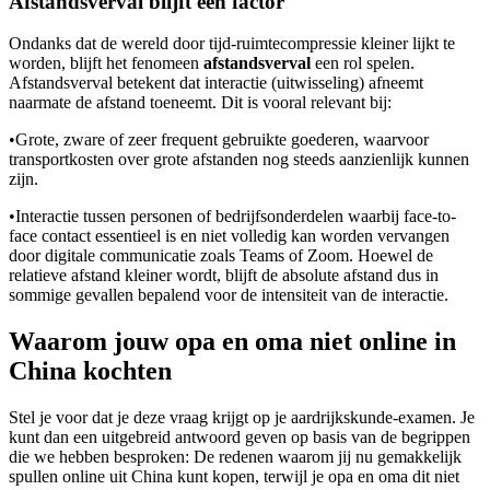
Afstandsverval blijft een factor
Ondanks dat de wereld door tijd-ruimtecompressie kleiner lijkt te
worden, blijft het fenomeen
afstandsverval
een rol spelen.
Afstandsverval betekent dat interactie (uitwisseling) afneemt
naarmate de afstand toeneemt. Dit is vooral relevant bij:
•
Grote, zware of zeer frequent gebruikte goederen, waarvoor
transportkosten over grote afstanden nog steeds aanzienlijk kunnen
zijn.
•
Interactie tussen personen of bedrijfsonderdelen waarbij face-to-
face contact essentieel is en niet volledig kan worden vervangen
door digitale communicatie zoals Teams of Zoom. Hoewel de
relatieve afstand kleiner wordt, blijft de absolute afstand dus in
sommige gevallen bepalend voor de intensiteit van de interactie.
Waarom jouw opa en oma niet online in
China kochten
Stel je voor dat je deze vraag krijgt op je aardrijkskunde-examen. Je
kunt dan een uitgebreid antwoord geven op basis van de begrippen
die we hebben besproken: De redenen waarom jij nu gemakkelijk
spullen online uit China kunt kopen, terwijl je opa en oma dit niet