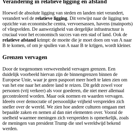
Verandering in relatieve ligging en afstand
Hoewel de absolute ligging van steden en landen niet verandert,
verandert wel de
relatieve ligging
. Dit verwijst naar de ligging ten
opzichte van economische centra, vervoersassen, havens (mainports)
of vliegvelden. De aanwezigheid van dergelijke infrastructuur is
cruciaal voor het economisch succes van een stad of land. Ook de
relatieve afstand
krimpt: de moeite die je moet doen om van A naar
B te komen, of om je spullen van A naar B te krijgen, wordt kleiner.
Grenzen vervagen
Door de toegenomen verwevenheid vervagen grenzen. Een
duidelijk voorbeeld hiervan zijn de binnengrenzen binnen de
Europese Unie, waar je geen paspoort meer hoeft te laten zien om
van het ene naar het andere land te reizen. Dit geldt zowel voor
personen (vrij verkeer) als voor goederen, die niet meer allemaal
gecontroleerd worden. Maar ook normen en waarden vervagen.
Ideeën over democratie of persoonlijke vrijheid verspreiden zich
sneller over de wereld. We zien hoe andere culturen omgaan met
bepaalde zaken en nemen al dan niet elementen over. Vooral de
snelheid waarmee meningen zich verspreiden is opmerkelijk, zoals
de meningen van president Trump die snel wereldwijd bekend
werden.