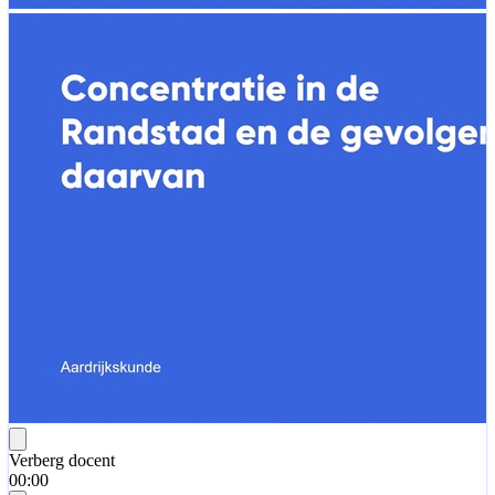
Verberg docent
00:00