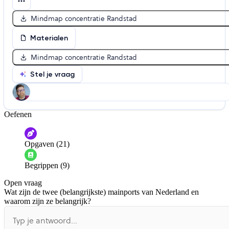
Mindmap concentratie Randstad
Materialen
Mindmap concentratie Randstad
Stel je vraag
Oefenen
Help ons de video te verbeteren
De audio is slecht
De uitleg is onduidelijk
Opgaven (21)
Informatie is onjuist
Er mist informatie
Begrippen (9)
De docent is te langdradig
Open vraag
De uitleg gaat te langzaam
De uitleg gaat te snel
Wat zijn de twee (belangrijkste) mainports van Nederland en
Afspelen werkte niet
Iets anders
waarom zijn ze belangrijk?