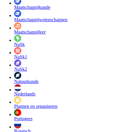
Maatschappij­kunde
Maatschappij­wetenschappen
Maatschappijleer
NaSk
NaSk1
NaSk2
Natuurkunde
Nederlands
Plannen en organiseren
Portugees
Russisch