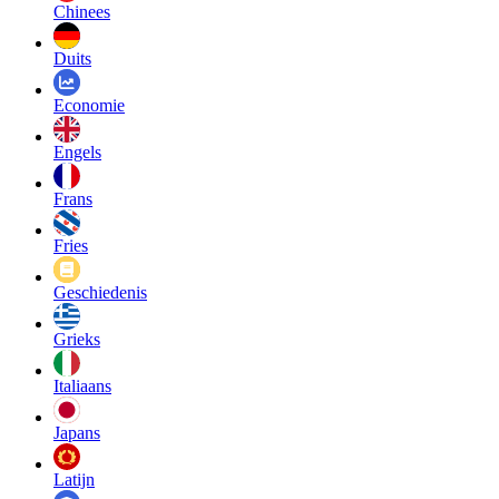
Chinees
Duits
Economie
Engels
Frans
Fries
Geschiedenis
Grieks
Italiaans
Japans
Latijn