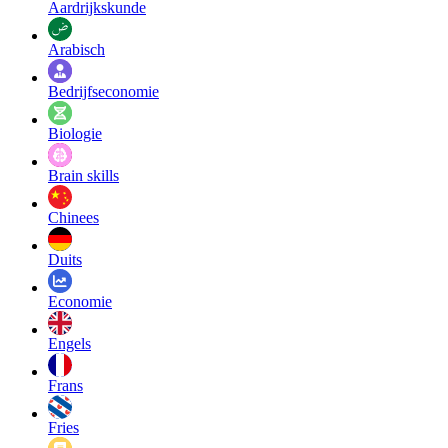
Aardrijkskunde
Arabisch
Bedrijfseconomie
Biologie
Brain skills
Chinees
Duits
Economie
Engels
Frans
Fries