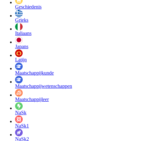
Geschiedenis
Grieks
Italiaans
Japans
Latijn
Maatschappij­kunde
Maatschappij­wetenschappen
Maatschappijleer
NaSk
NaSk1
NaSk2