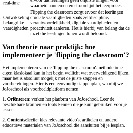
ervoor dat leerlingen geen onjuiste dingen voor
real-time
waarheid aannemen en stroomlijnt het leerproces.
Flipping the classroom zorgt ervoor dat leerlingen
Ontwikkeling
cruciale vaardigheden zoals zelfdiscipline,
belangrijke
verantwoordelijkheid, digitale vaardigheden en
vaardigheden
proactiviteit aanleren. Het is hierbij van belang dat de
inzet die leerlingen tonen wordt beloond.
Van theorie naar praktijk: hoe
implementeer je 'flipping the classroom'?
Het implementeren van de 'flipping the classroom'-methode in je
eigen klaslokaal kan in het begin wellicht wat overweldigend lijken,
maar het is absoluut mogelijk met de juiste stappen en
voorbereidingen. Hier is een eenvoudig stappenplan, waarbij we
JoJoschool als voorbeeldplatform nemen:
1.
Oriënteren
: verken het platform van JoJoschool. Leer de
beschikbare bronnen en tools kennen die je kunt gebruiken voor je
lessen.
2.
Contentselectie
: kies relevante video's, artikelen en andere
educatieve materialen van JoJoschool die aansluiten bij je lesplan.