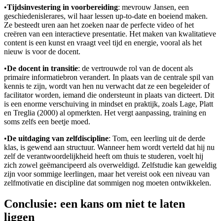
•
Tijdsinvestering in voorbereiding
: mevrouw Jansen, een
geschiedenislerares, wil haar lessen up-to-date en boeiend maken.
Ze besteedt uren aan het zoeken naar de perfecte video of het
creëren van een interactieve presentatie. Het maken van kwalitatieve
content is een kunst en vraagt veel tijd en energie, vooral als het
nieuw is voor de docent.
•
De docent in transitie
: de vertrouwde rol van de docent als
primaire informatiebron verandert. In plaats van de centrale spil van
kennis te zijn, wordt van hen nu verwacht dat ze een begeleider of
facilitator worden, iemand die ondersteunt in plaats van dicteert. Dit
is een enorme verschuiving in mindset en praktijk, zoals Lage, Platt
en Treglia (2000) al opmerkten. Het vergt aanpassing, training en
soms zelfs een beetje moed.
•
De uitdaging van zelfdiscipline
: Tom, een leerling uit de derde
klas, is gewend aan structuur. Wanneer hem wordt verteld dat hij nu
zelf de verantwoordelijkheid heeft om thuis te studeren, voelt hij
zich zowel geëmancipeerd als overweldigd. Zelfstudie kan geweldig
zijn voor sommige leerlingen, maar het vereist ook een niveau van
zelfmotivatie en discipline dat sommigen nog moeten ontwikkelen.
Conclusie: een kans om niet te laten
liggen