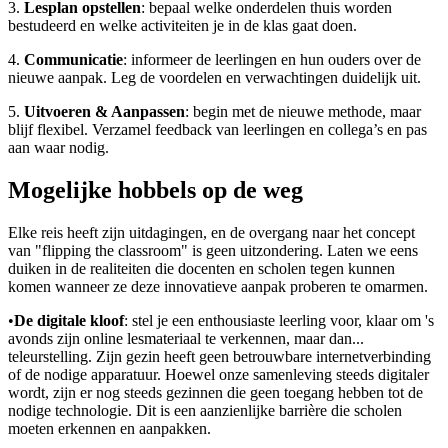
3.
Lesplan opstellen
: bepaal welke onderdelen thuis worden
bestudeerd en welke activiteiten je in de klas gaat doen.
4.
Communicatie
: informeer de leerlingen en hun ouders over de
nieuwe aanpak. Leg de voordelen en verwachtingen duidelijk uit.
5.
Uitvoeren & Aanpassen
: begin met de nieuwe methode, maar
blijf flexibel. Verzamel feedback van leerlingen en collega’s en pas
aan waar nodig.
Mogelijke hobbels op de weg
Elke reis heeft zijn uitdagingen, en de overgang naar het concept
van "flipping the classroom" is geen uitzondering. Laten we eens
duiken in de realiteiten die docenten en scholen tegen kunnen
komen wanneer ze deze innovatieve aanpak proberen te omarmen.
•
De digitale kloof
: stel je een enthousiaste leerling voor, klaar om 's
avonds zijn online lesmateriaal te verkennen, maar dan...
teleurstelling. Zijn gezin heeft geen betrouwbare internetverbinding
of de nodige apparatuur. Hoewel onze samenleving steeds digitaler
wordt, zijn er nog steeds gezinnen die geen toegang hebben tot de
nodige technologie. Dit is een aanzienlijke barrière die scholen
moeten erkennen en aanpakken.