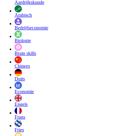
Aardrijkskunde
Arabisch
Bedrijfseconomie
Biologie
Brain skills
Chinees
Duits
Economie
Engels
Frans
Fries