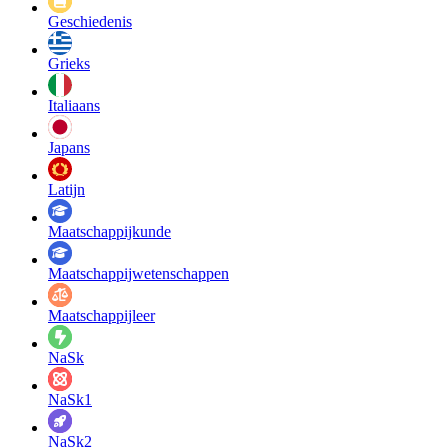
Geschiedenis
Grieks
Italiaans
Japans
Latijn
Maatschappij­kunde
Maatschappij­wetenschappen
Maatschappijleer
NaSk
NaSk1
NaSk2