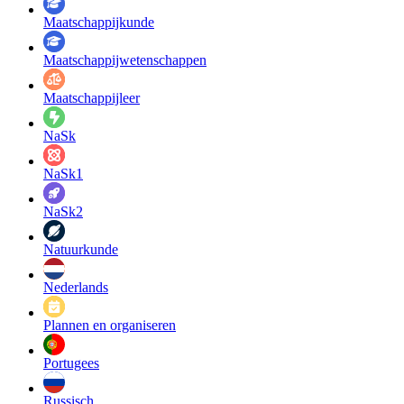
Maatschappij­kunde
Maatschappij­wetenschappen
Maatschappijleer
NaSk
NaSk1
NaSk2
Natuurkunde
Nederlands
Plannen en organiseren
Portugees
Russisch