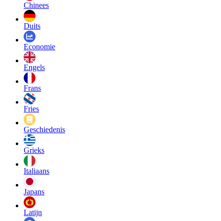
Chinees
Duits
Economie
Engels
Frans
Fries
Geschiedenis
Grieks
Italiaans
Japans
Latijn