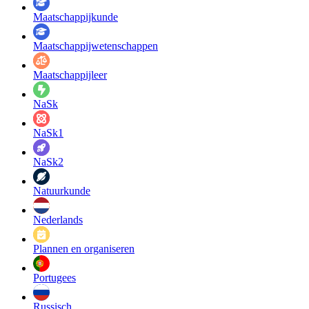
Maatschappij­kunde
Maatschappij­wetenschappen
Maatschappijleer
NaSk
NaSk1
NaSk2
Natuurkunde
Nederlands
Plannen en organiseren
Portugees
Russisch