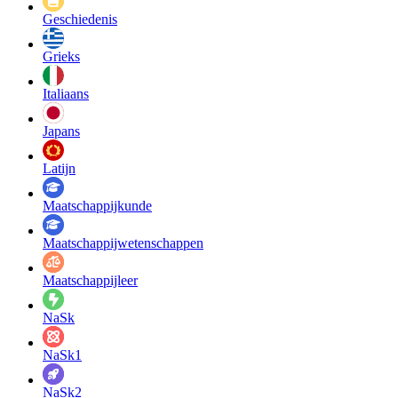
Geschiedenis
Grieks
Italiaans
Japans
Latijn
Maatschappij­kunde
Maatschappij­wetenschappen
Maatschappijleer
NaSk
NaSk1
NaSk2