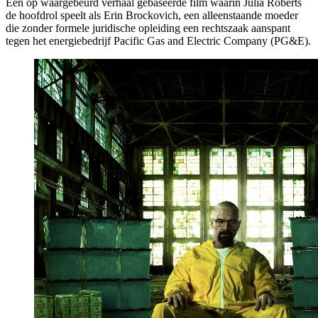
Een op waargebeurd verhaal gebaseerde film waarin Julia Roberts
de hoofdrol speelt als Erin Brockovich, een alleenstaande moeder
die zonder formele juridische opleiding een rechtszaak aanspant
tegen het energiebedrijf Pacific Gas and Electric Company (PG&E).