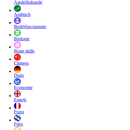
Aardrijkskunde
Arabisch
Bedrijfseconomie
Biologie
Brain skills
Chinees
Duits
Economie
Engels
Frans
Fries