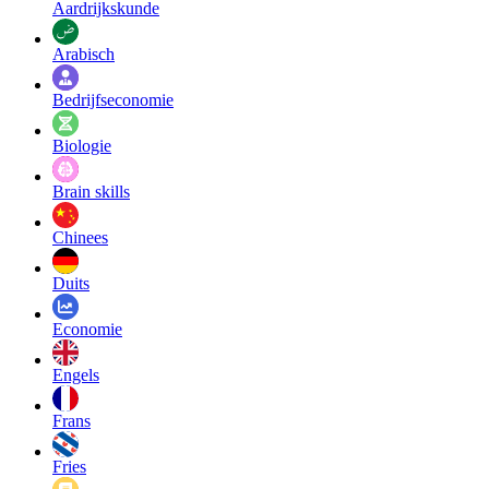
Aardrijkskunde
Arabisch
Bedrijfseconomie
Biologie
Brain skills
Chinees
Duits
Economie
Engels
Frans
Fries