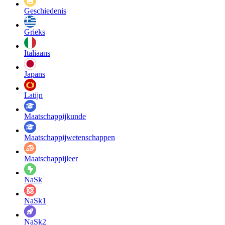
Geschiedenis
Grieks
Italiaans
Japans
Latijn
Maatschappij­kunde
Maatschappij­wetenschappen
Maatschappijleer
NaSk
NaSk1
NaSk2