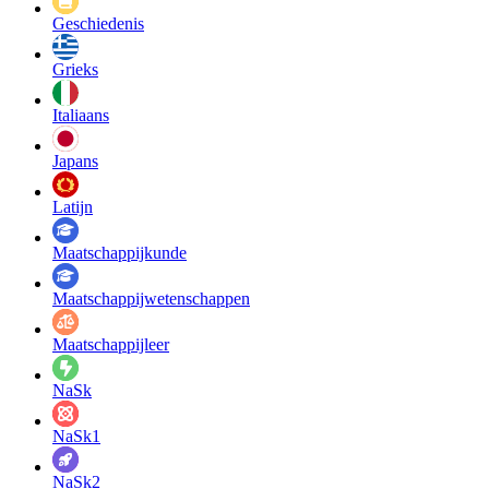
Geschiedenis
Grieks
Italiaans
Japans
Latijn
Maatschappij­kunde
Maatschappij­wetenschappen
Maatschappijleer
NaSk
NaSk1
NaSk2