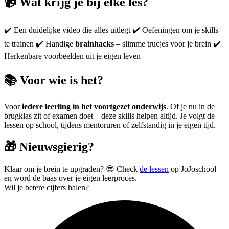
📹
Wat krijg je bij elke les?
✔️ Een duidelijke video die alles uitlegt ✔️ Oefeningen om je skills
te trainen ✔️ Handige
brainhacks
– slimme trucjes voor je brein ✔️
Herkenbare voorbeelden uit je eigen leven
📚
Voor wie is het?
Voor
iedere leerling in het voortgezet onderwijs
. Of je nu in de
brugklas zit of examen doet – deze skills helpen altijd. Je volgt de
lessen op school, tijdens mentoruren of zelfstandig in je eigen tijd.
🎁
Nieuwsgierig?
Klaar om je brein te upgraden? 😎 Check
de lessen
op JoJoschool
en word de baas over je eigen leerproces.
Wil je betere cijfers halen?