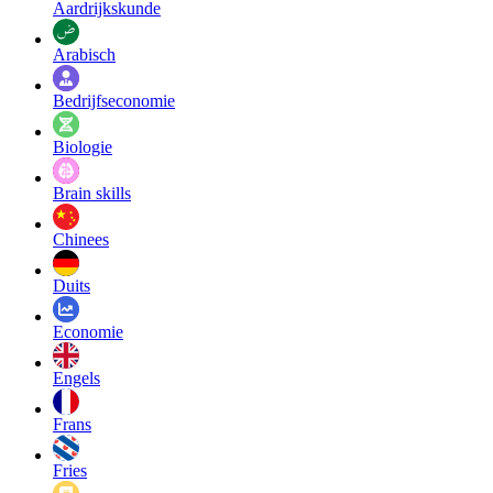
Aardrijkskunde
Arabisch
Bedrijfseconomie
Biologie
Brain skills
Chinees
Duits
Economie
Engels
Frans
Fries