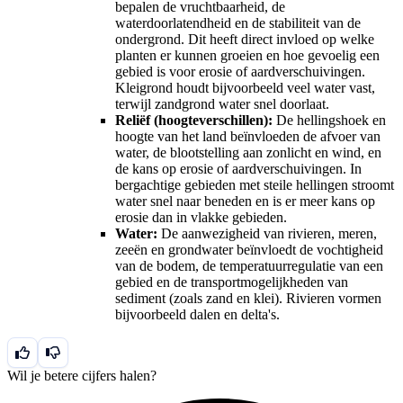
bepalen de vruchtbaarheid, de
waterdoorlatendheid en de stabiliteit van de
ondergrond. Dit heeft direct invloed op welke
planten er kunnen groeien en hoe gevoelig een
gebied is voor erosie of aardverschuivingen.
Kleigrond houdt bijvoorbeeld veel water vast,
terwijl zandgrond water snel doorlaat.
Reliëf (hoogteverschillen):
De hellingshoek en
hoogte van het land beïnvloeden de afvoer van
water, de blootstelling aan zonlicht en wind, en
de kans op erosie of aardverschuivingen. In
bergachtige gebieden met steile hellingen stroomt
water snel naar beneden en is er meer kans op
erosie dan in vlakke gebieden.
Water:
De aanwezigheid van rivieren, meren,
zeeën en grondwater beïnvloedt de vochtigheid
van de bodem, de temperatuurregulatie van een
gebied en de transportmogelijkheden van
sediment (zoals zand en klei). Rivieren vormen
bijvoorbeeld dalen en delta's.
Wil je betere cijfers halen?