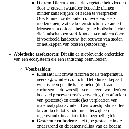
Dieren:
Dieren kunnen de vegetatie beïnvloeden
door te grazen (waardoor bepaalde planten
minder kans krijgen) of zaden te verspreiden.
Ook kunnen ze de bodem omwoelen, zoals
mollen doen, wat de bodemstructuur verandert.
Mensen zijn ook een belangrijke biotische factor,
die landschappen sterk kunnen veranderen door
bijvoorbeeld landbouw, het bouwen van steden
of het kappen van bossen (ontbossing).
Abiotische geofactoren:
Dit zijn de niet-levende onderdelen
van een ecosysteem die een landschap beïnvloeden.
Voorbeelden:
Klimaat:
Dit omvat factoren zoals temperatuur,
neerslag, wind en zonlicht. Het klimaat bepaalt
welk type vegetatie kan groeien (denk aan
cactussen in de woestijn versus regenwouden) en
hoe snel processen zoals verwering (het afbreken
van gesteente) en erosie (het verplaatsen van
materiaal) plaatsvinden. Een woestijnklimaat leidt
bijvoorbeeld tot zandduinen, terwijl een
regenwoudklimaat tot dichte begroeiing leidt.
Gesteente en bodem:
Het type gesteente in de
ondergrond en de samenstelling van de bodem