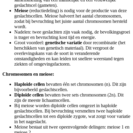
geslachtscel (gameten).
Meiose
(reductiedeling) is nodig voor de productie van deze
geslachtscellen. Meiose halveert het aantal chromosomen,
zodat bij bevruchting het juiste aantal chromosomen hersteld
wordt.
Nadelen: twee geslachten zijn vaak nodig, de bevolkingsgroei
is trager en bevruchting kost tijd en energie.
Groot voordeel:
genetische variatie
door recombinatie (het
herschikken van genetisch materiaal). Dit vergroot de
overlevingskans van de soort in veranderende
omstandigheden en kan leiden tot snellere weerstand tegen
ziekten of omgevingsfactoren.
Chromosomen en meiose:
Haploïde cellen
bevatten één set chromosomen (n). Dit zijn
bijvoorbeeld geslachtscellen.
Diploïde cellen
bevatten twee sets chromosomen (2n). Dit
zijn de meeste lichaamscellen.
Bij meiose worden diploïde cellen omgezet in haploïde
geslachtscellen. Bij bevruchting versmelten twee haploïde
geslachtscellen tot een diploïde zygote, wat zorgt voor variatie
in het nageslacht.
Meiose bestaat uit twee opeenvolgende delingen: meiose 1 en
meiose 2.