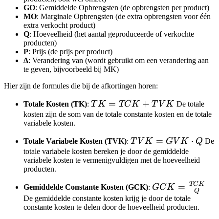
GO
: Gemiddelde Opbrengsten (de opbrengsten per product)
MO
: Marginale Opbrengsten (de extra opbrengsten voor één
extra verkocht product)
Q
: Hoeveelheid (het aantal geproduceerde of verkochte
producten)
P
: Prijs (de prijs per product)
Δ
: Verandering van (wordt gebruikt om een verandering aan
te geven, bijvoorbeeld bij MK)
Hier zijn de formules die bij de afkortingen horen:
TK
=
+
Totale Kosten (TK)
:
T
K
TC
K
T
V
K
De totale
=
kosten zijn de som van de totale constante kosten en de totale
variabele kosten.
TCK
+
TVK
=
⋅
Totale Variabele Kosten (TVK)
:
T
V
K
G
V
K
Q
De
TVK
=
totale variabele kosten bereken je door de gemiddelde
variabele kosten te vermenigvuldigen met de hoeveelheid
GVK
producten.
\cdot
Q
TC
K
GCK =
=
Gemiddelde Constante Kosten (GCK)
:
GC
K
Q
\frac{TCK}
De gemiddelde constante kosten krijg je door de totale
constante kosten te delen door de hoeveelheid producten.
{Q}