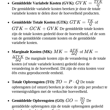
T
V
K
GVK =
=
Gemiddelde Variabele Kosten (GVK)
:
G
V
K
Q
\frac{TVK}
De gemiddelde variabele kosten bereken je door de totale
variabele kosten te delen door de hoeveelheid producten.
{Q}
T
K
GTK =
=
GTK
Gemiddelde Totale Kosten (GTK)
:
GT
K
of
Q
\frac{TK}
=
=
+
GT
K
GC
K
G
V
K
De gemiddelde totale kosten
{Q}
GCK
zijn de totale kosten gedeeld door de hoeveelheid, of de som
van de gemiddelde constante kosten en de gemiddelde
+
variabele kosten.
GVK
Δ
T
K
MK =
=
MK =
=
Marginale Kosten (MK)
:
M
K
of
M
K
Δ
Q
\frac{\Delta
\frac{\Delta
Δ
T
V
K
De marginale kosten zijn de verandering in de totale
Δ
Q
TK}{\Delta
TVK}
kosten (of totale variabele kosten) gedeeld door de
Q}
{\Delta Q}
verandering in de hoeveelheid. Dit zijn de extra kosten voor
één extra geproduceerde eenheid.
TO
=
⋅
Totale Opbrengsten (TO)
:
TO
P
Q
De totale
= P
opbrengsten (of omzet) bereken je door de prijs per product te
vermenigvuldigen met de verkochte hoeveelheid.
\cdot
Q
TO
GO =
=
Gemiddelde Opbrengsten (GO)
:
GO
De
Q
\frac{TO}
gemiddelde opbrengsten zijn de totale opbrengsten gedeeld