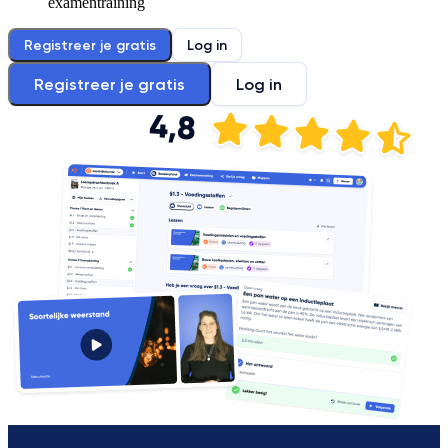
examentraining
Registreer je gratis
Log in
Registreer je gratis
Log in