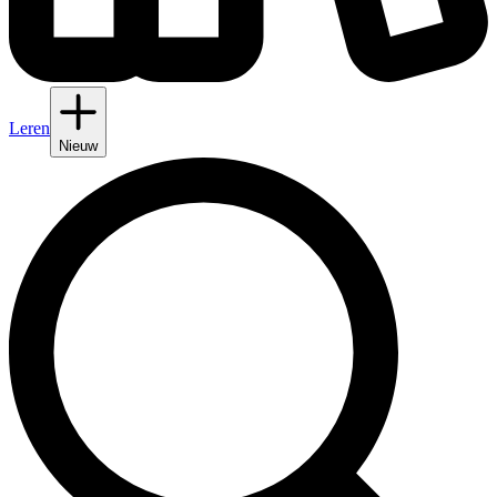
Leren
Nieuw