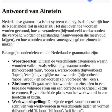
Antwoord van Ainstein
Nederlandse grammatica is het systeem van regels dat beschrijft hoe
de Nederlandse taal in elkaar zit. Het gaat over hoe woorden
worden gevormd, hoe ze veranderen (bijvoorbeeld werkwoorden
die vervoegd worden of zelfstandige naamwoorden die meervoud
krijgen), en hoe woorden worden samengevoegd om zinnen te
maken.
Belangrijke onderdelen van de Nederlandse grammatica zijn:
Woordsoorten:
Dit zijn de verschillende categorieën waarin
woorden vallen, zoals zelfstandige naamwoorden
(bijvoorbeeld 'huis', 'boom'), werkwoorden (bijvoorbeeld
'lopen', 'eten'), bijvoeglijke naamwoorden (bijvoorbeeld
'mooi', 'groot'), en lidwoorden (bijvoorbeeld 'de', 'een').
Zinsbouw:
Dit gaat over hoe woorden en zinsdelen in een
bepaalde volgorde staan om een correcte en begrijpelijke zin
te vormen. Bijvoorbeeld de plaats van het werkwoord in een
hoofdzin of bijzin.
Werkwoordspelling:
Dit zijn de regels voor het correct
schrijven van werkwoorden in verschillende tijden en vormen
(bijvoorbeeld 'ik loop', 'hij loopt', 'wij liepen').